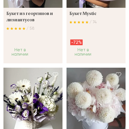
Букет из георгинов и
Букет Mystic
лизиантусов
/ 74
/ 58
-72%
Нет в
Нет в
наличии
наличии