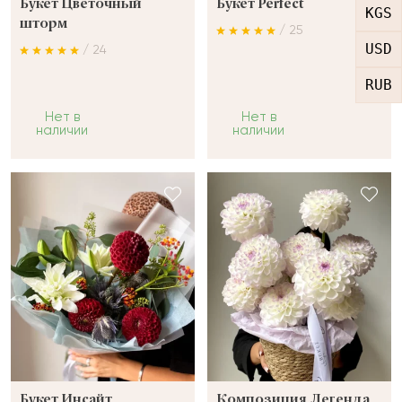
Букет Цветочный
Букет Perfect
KGS
шторм
/ 25
USD
/ 24
RUB
Нет в
Нет в
наличии
наличии
Букет Инсайт
Композиция Легенда