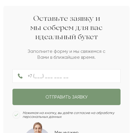
Укажите ваши контактные данные
Кому вы хотите подарить букет?
Какой у вас бюджет на букет?
3
2
1
Оставьте заявку и
Женщине
Мужчине
мы соберем для вас
до 15 000 com
до 30 000 com
идеальный букет
Пожалуйста, докажите,
что вы не робот.
НАЗАД
СЛЕДУЮЩИЙ ВОПРОС
до 50 000 com
Заполните форму и мы свяжемся с
Сколько будет
:
Вами в ближайшее время.
Не ограничен
НАЗАД
ПОЛУЧИТЬ ПОДБОРКУ
ОТПРАВИТЬ ЗАЯВКУ
СЛЕДУЮЩИЙ ВОПРОС
Нажимая на кнопку, вы даёте согласие на обработку
персональных данных
Менеджер