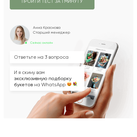
ПРОЙТИ ТЕСТ ЗА 1 МИНУТУ
Анна Краснова
Старший менеджер
Сейчас онлайн
Ответьте на 3 вопроса
И я скину вам
эксклюзивную подборку
букетов
на WhatsApp
Вопрос 2 из 3
Вопрос 3 из 3
Вопрос 1 из 3