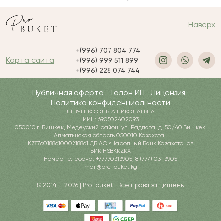
Наверх
+(996) 707 804 774
Карта сайта
+(996) 999 511 899
+(996) 228 074 744
Публичная оферта
Талон ИП
Лицензия
Политика конфиденциальности
ЛЕВЧЕНКО ОЛЬГА НИКОЛАЕВНА
ИИН: 690502402093
050010 г. Бишкек, Медеуский район, ул. Радлова, д. 50/40 Бишкек,
Алматинская область 050010 Казахстан
KZ876018861000218861 ДБ АО «Народный Банк Казахстана»
БИК HSBKKZKX
Номер телефона: +77770313905, 8 (777) 031 3905
mail@pro-buket.kg
© 2014 — 2026 | Pro-buket | Все права защищены