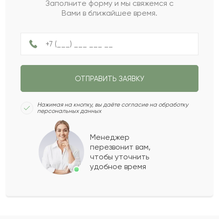
НАЗАД
СЛЕДУЮЩИЙ ВОПРОС
до 50 000 com
Заполните форму и мы свяжемся с
Сколько будет
:
Вами в ближайшее время.
Не ограничен
НАЗАД
ПОЛУЧИТЬ ПОДБОРКУ
ОТПРАВИТЬ ЗАЯВКУ
СЛЕДУЮЩИЙ ВОПРОС
Нажимая на кнопку, вы даёте согласие на обработку
персональных данных
Менеджер
перезвонит вам,
чтобы уточнить
удобное время