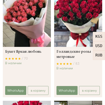
KGS
USD
Букет Яркая любовь
Голландские розы
RUB
метровые
/ 70
В наличии
/ 83
В наличии
WhatsApp
в корзину
WhatsApp
в корзину