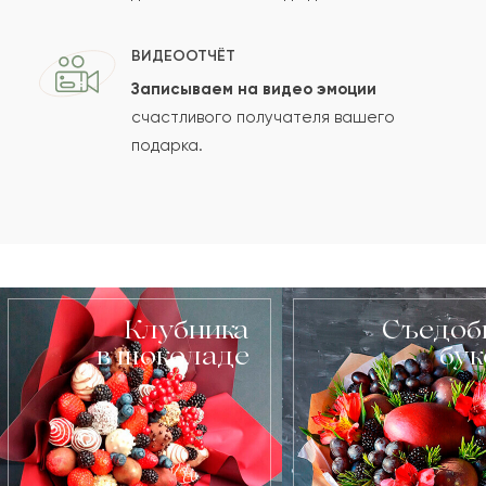
ВИДЕООТЧЁТ
Записываем на видео эмоции
счастливого получателя вашего
подарка.
Клубника
Съедоб
в шоколаде
бу