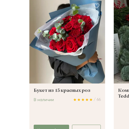
ШАРЫ
Букет из 15 красных роз
Комп
Ted
/ 66
В наличии