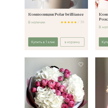
Композиция Polar brilliance
Ком
Рож
/ 38
В наличии
В на
Купить в 1 клик
в корзину
Куп