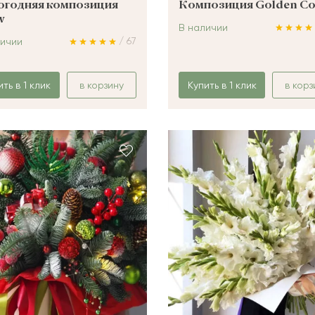
огодняя композиция
Композиция Golden C
w
В наличии
/ 67
личии
ить в 1 клик
в корзину
Купить в 1 клик
в корз