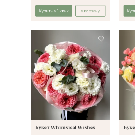
Купить в 1 клик
в корзину
Куп
Букет Whimsical Wishes
Буке