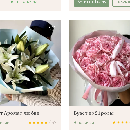
Нет в наличии
Купить в 1 клик
в корз
ет Аромат любви
Букет из 21 розы
/ 49
личии
В наличии