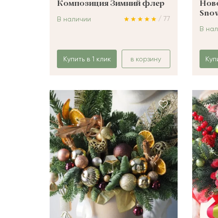
Композиция Зимний флер
Нов
Sno
/ 77
В наличии
В на
Купить в 1 клик
в корзину
Куп