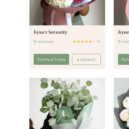
Букет Serenity
Буке
/ 34
В наличии
В на
Купить в 1 клик
в корзину
Куп