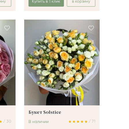
ину
Купить в 1 клик
в корзину
Букет Solstice
/ 30
/ 71
В наличии