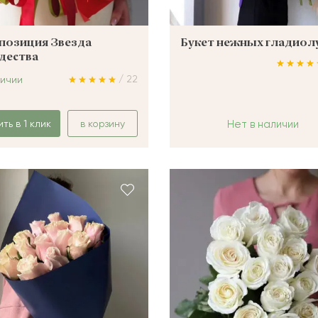
позиция Звезда
Букет нежных гладиол
дества
/ 22
личии
ить в 1 клик
в корзину
Нет в наличии