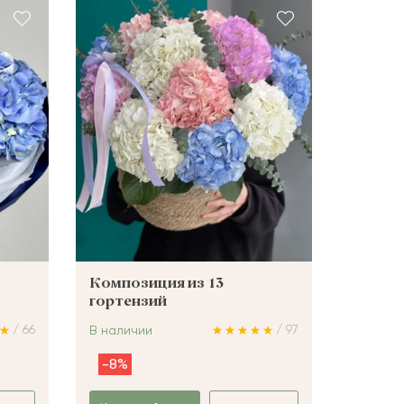
Композиция из 13
гортензий
/ 66
/ 97
В наличии
-8%