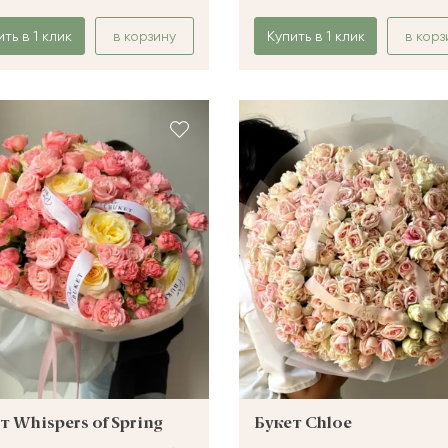
ить в 1 клик
в корзину
Купить в 1 клик
в корз
т Whispers of Spring
Букет Chloe