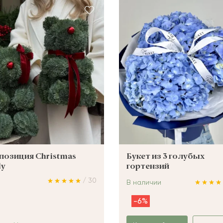
озиция Christmas
Букет из 3 голубых
dy
гортензий
/ 30
В наличии
-6%