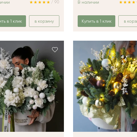
/ 90
личии
В наличии
ить в 1 клик
в корзину
Купить в 1 клик
в корз