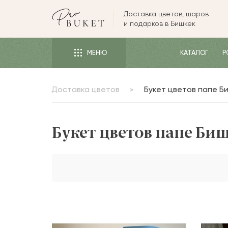
Доставка цветов, шаров
ЦВЕТЫ
и подарков в Бишкек
РОЗЫ
МЕНЮ
КАТАЛОГ
Р
ПИОНЫ
ТЮЛЬПАНЫ
Доставка цветов
Букет цветов папе Б
БУКЕТЫ
КОМУ
Букет цветов папе Би
ПОВОД
ФОРМА И УПАКОВКА
СЪЕДОБНЫЕ БУКЕТЫ
КОМНАТНЫЕ ЦВЕТЫ
ПОДАРКИ