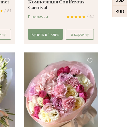
USD
omet
Композиция Coniferous
Carnival
RUB
/ 81
/ 62
В наличии
ину
Купить в 1 клик
в корзину