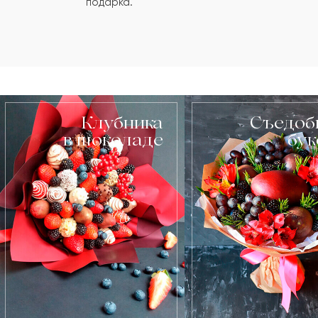
подарка.
Клубника
Съедоб
в шоколаде
бу