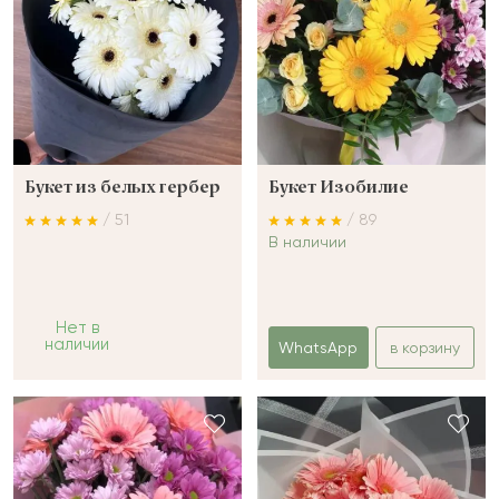
Букет из белых гербер
Букет Изобилие
/ 51
/ 89
В наличии
Нет в
наличии
WhatsApp
в корзину