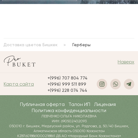
Доставка цветов Бишкек
Герберы
Наверх
+(996) 707 804 774
Карта сайта
+(996) 999 511 899
+(996) 228 074 744
Публичная оферта
Талон ИП
Лицензия
Политика конфиденциальности
ЛЕВЧЕНКО ОЛЬГА НИКОЛАЕВНА
ИИН: 690502402093
050010 г. Бишкек, Медеуский район, ул. Радлова, д. 50/40 Бишкек,
Алматинская область 050010 Казахстан
KZ876018861000218861 ДБ АО «Народный Банк Казахстана»