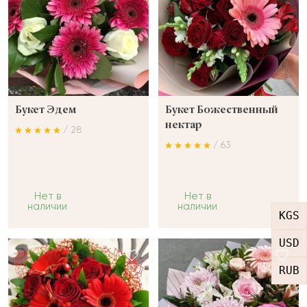
Букет Эдем
Букет Божественный
нектар
/ 28
/ 63
Нет в
Нет в
наличии
наличии
KGS
USD
RUB