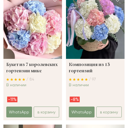
Букет из 7 королевских
Композиция из 13
гортензии микс
гортензий
/ 84
/ 97
В наличии
В наличии
-11%
-8%
WhatsApp
в корзину
WhatsApp
в корзину