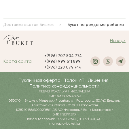
Доставка цветов Бишкек
Букет на рождение ребенка
Наверх
+(996) 707 804 774
Карта сайта
+(996) 999 511 899
+(996) 228 074 744
Публичная оферта
Талон ИП
Лицензия
Политика конфиденциальности
ЛЕВЧЕНКО ОЛЬГА НИКОЛАЕВНА
ИИН: 690502402093
050010 г. Бишкек, Медеуский район, ул. Радлова, д. 50/40 Бишкек,
Алматинская область 050010 Казахстан
KZ876018861000218861 ДБ АО «Народный Банк Казахстана»
БИК HSBKKZKX
Номер телефона: +77770313905, 8 (777) 031 3905
mail@pro-buket.kg