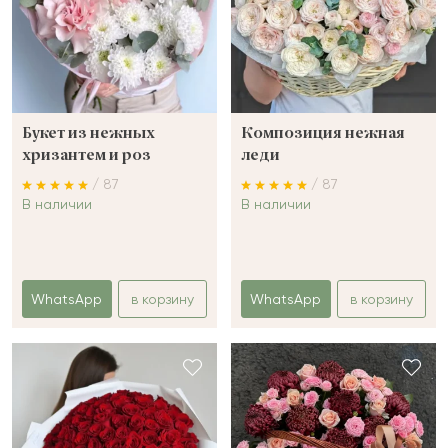
Букет из нежных
Композиция нежная
хризантем и роз
леди
/ 87
/ 87
В наличии
В наличии
WhatsApp
в корзину
WhatsApp
в корзину