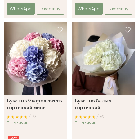
WhatsApp
в корзину
WhatsApp
в корзину
Букет из 9 королевских
Букет из белых
гортензий микс
гортензий
/ 73
/ 69
В наличии
В наличии
-6%