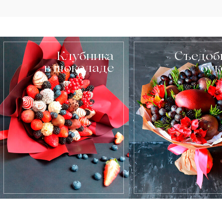
Клубника
Съедоб
в шоколаде
бу