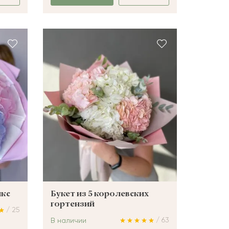
икс
Букет из 5 королевских
гортензий
/ 25
/ 63
В наличии