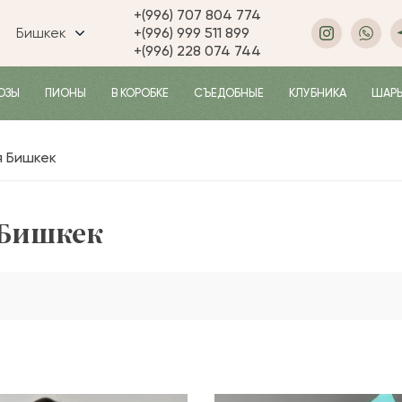
+(996) 707 804 774
Бишкек
+(996) 999 511 899
+(996) 228 074 744
ОЗЫ
ПИОНЫ
В КОРОБКЕ
СЪЕДОБНЫЕ
КЛУБНИКА
ШАР
я Бишкек
 Бишкек