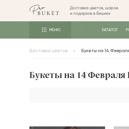
Доставка цветов, шаров
ЦВЕТЫ
и подарков в Бишкек
РОЗЫ
МЕНЮ
КАТАЛОГ
Р
ПИОНЫ
ТЮЛЬПАНЫ
Доставка цветов
Букеты на 14 Феврал
БУКЕТЫ
КОМУ
Букеты на 14 Февраля
ПОВОД
ФОРМА И УПАКОВКА
СЪЕДОБНЫЕ БУКЕТЫ
КОМНАТНЫЕ ЦВЕТЫ
ПОДАРКИ