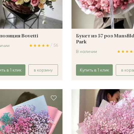
озиция Bovetti
Букет из 57 роз Mansfil
Park
/ 56
личии
В наличии
ить в 1 клик
в корзину
Купить в 1 клик
в корз