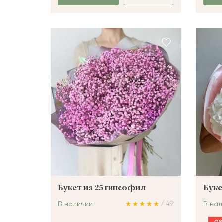
Букет из 25 гипсофил
Буке
/ 49
В наличии
В на