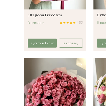
101 роза Freedom
Буке
/ 53
В наличии
В на
Купить в 1 клик
в корзину
Куп