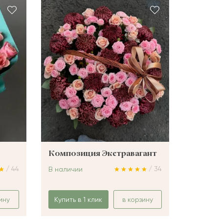
Композиция Экстравагант
/ 44
/ 34
В наличии
ину
Купить в 1 клик
в корзину