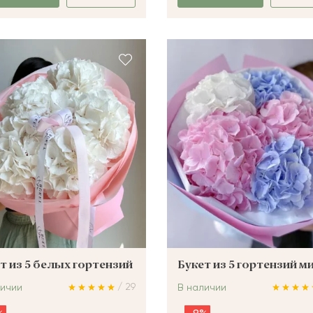
т из 5 белых гортензий
Букет из 5 гортензий м
/ 29
личии
В наличии