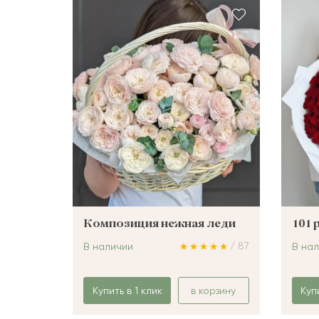
ШАРЫ
Композиция нежная леди
101 
/ 87
В наличии
В на
Купить в 1 клик
в корзину
Куп