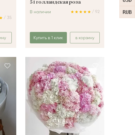
USD
51 голландская роза
RUB
/ 92
В наличии
/ 35
ину
Купить в 1 клик
в корзину