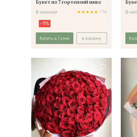
Букет из 7 гортензий микс
Буке
/ 34
В наличии
В на
-11%
Купить в 1 клик
в корзину
Куп