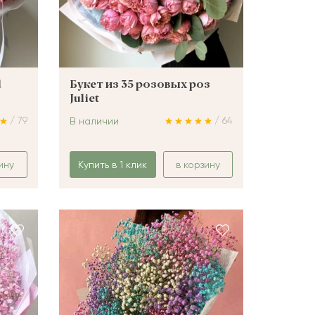
d
Букет из 35 розовых роз
Juliet
/ 79
/ 64
В наличии
ину
Купить в 1 клик
в корзину