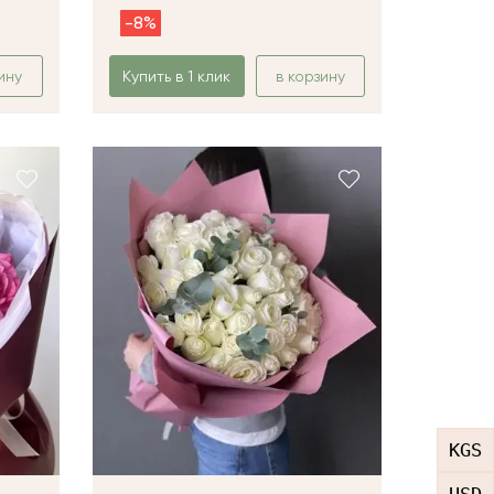
-8%
ину
Купить в 1 клик
в корзину
KGS