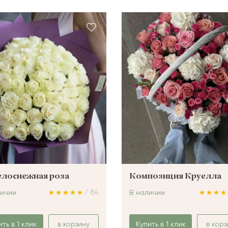
елоснежная роза
Композиция Круелла
/ 84
личии
В наличии
ить в 1 клик
в корзину
Купить в 1 клик
в корз