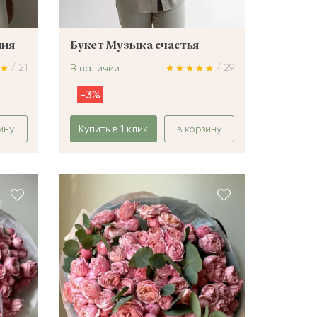
ния
Букет Музыка счастья
/ 21
/ 29
В наличии
-3%
ину
Купить в 1 клик
в корзину