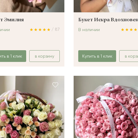
т Эмилия
Букет Искра Вдохнове
/ 87
личии
В наличии
ить в 1 клик
в корзину
Купить в 1 клик
в корз