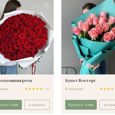
роскошная роза
Букет Восторг
/ 64
личии
В наличии
ить в 1 клик
в корзину
Купить в 1 клик
в корз