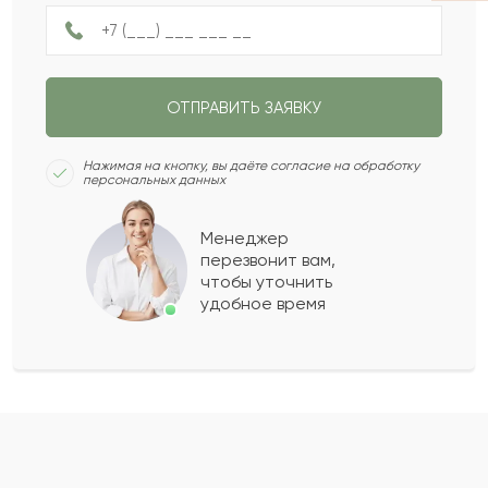
Не ограничен
НАЗАД
ПОЛУЧИТЬ ПОДБОРКУ
ОТПРАВИТЬ ЗАЯВКУ
СЛЕДУЮЩИЙ ВОПРОС
Нажимая на кнопку, вы даёте согласие на обработку
персональных данных
Менеджер
перезвонит вам,
чтобы уточнить
удобное время