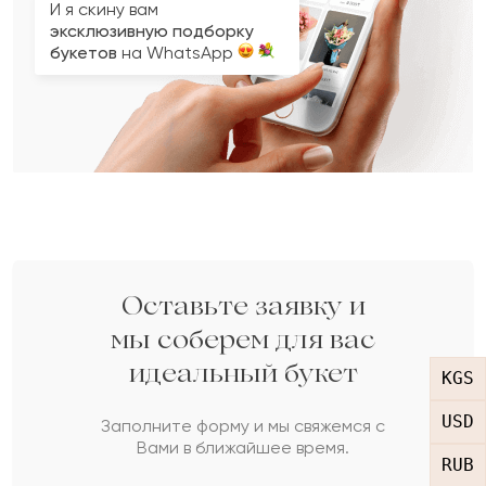
И я скину вам
эксклюзивную подборку
букетов
на WhatsApp
Вопрос 2 из 3
Вопрос 3 из 3
Вопрос 1 из 3
Укажите ваши контактные данные
Кому вы хотите подарить букет?
Какой у вас бюджет на букет?
3
2
1
Оставьте заявку и
Женщине
Мужчине
мы соберем для вас
до 15 000 com
до 30 000 com
идеальный букет
KGS
Пожалуйста, докажите,
что вы не робот.
USD
НАЗАД
СЛЕДУЮЩИЙ ВОПРОС
до 50 000 com
Заполните форму и мы свяжемся с
Сколько будет
:
Вами в ближайшее время.
RUB