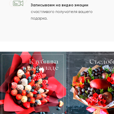
Записываем на видео эмоции
счастливого получателя вашего
подарка.
Клубника
Съедоб
в шоколаде
бу