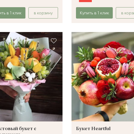
ить в 1 клик
в корзину
Купить в 1 клик
в корз
товый букет с
Букет Heartful