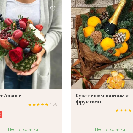
т Ананас
Букет с шампанским и
фруктами
/ 38
%
Нет в наличии
Нет в наличии