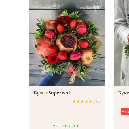
Букет Super red
Буке
/ 87
-7
Нет в наличии