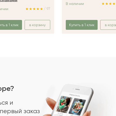
ьпанами
В наличии
/ 97
личии
ить в 1 клик
в корзину
Купить в 1 клик
в корз
оре?
ся и
первый заказ