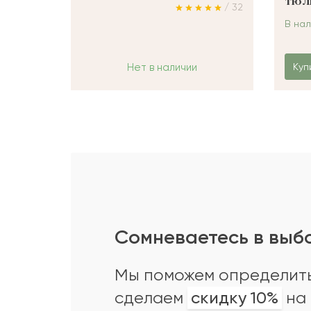
тюл
/ 32
В на
Нет в наличии
Куп
Сомневаетесь в выб
Мы поможем определить
сделаем
скидку 10%
на 