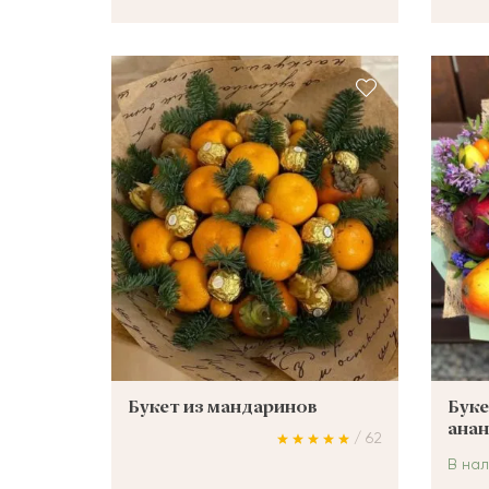
Букет из мандаринов
Буке
ана
/ 62
В на