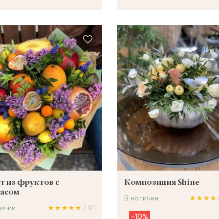
т из фруктов с
Композиция Shine
насом
В наличии
/ 81
личии
-10%