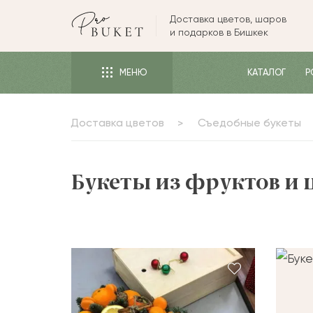
Доставка цветов, шаров
ЦВЕТЫ
и подарков в Бишкек
РОЗЫ
МЕНЮ
КАТАЛОГ
Р
ПИОНЫ
ТЮЛЬПАНЫ
Доставка цветов
Съедобные букеты
БУКЕТЫ
КОМУ
Букеты из фруктов и 
ПОВОД
ФОРМА И УПАКОВКА
СЪЕДОБНЫЕ БУКЕТЫ
КОМНАТНЫЕ ЦВЕТЫ
ПОДАРКИ