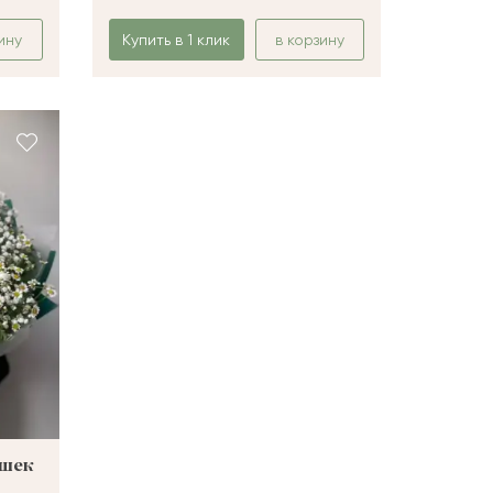
ину
Купить в 1 клик
в корзину
ашек