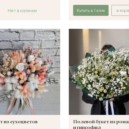
Нет в наличии
Купить в 1 клик
в корз
т из сухоцветов
Полевой букет из ром
и гипсофил