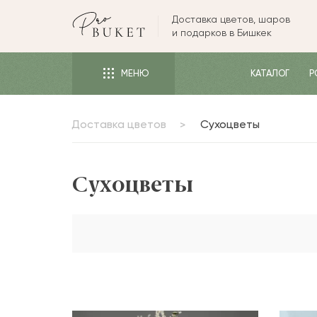
Доставка цветов, шаров
ЦВЕТЫ
и подарков в Бишкек
РОЗЫ
МЕНЮ
КАТАЛОГ
Р
ПИОНЫ
ТЮЛЬПАНЫ
Доставка цветов
Сухоцветы
БУКЕТЫ
КОМУ
Сухоцветы
ПОВОД
ФОРМА И УПАКОВКА
СЪЕДОБНЫЕ БУКЕТЫ
КОМНАТНЫЕ ЦВЕТЫ
ПОДАРКИ