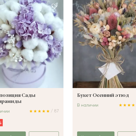
позиция Сады
Букет Осенний этюд
ирамиды
В наличии
/ 87
личии
%