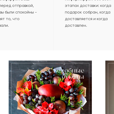
еред отправкой,
этапах доставки: когда
вы были спокойны -
подарок собран, когда
ят то, что
доставляется и когда
вали.
доставлен.
Съедобные
букеты