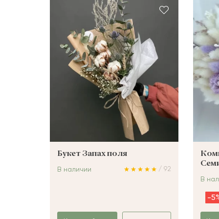
ШАРЫ
Букет Запах поля
Ком
Сем
/ 92
В наличии
В на
-5