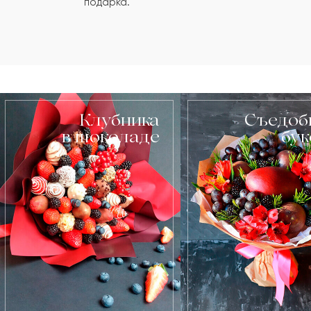
подарка.
Клубника
Съедоб
в шоколаде
бу