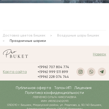
Доставка цветов Бишкек
Воздушные шары Бишкек
Праздничные шарики
Наверх
+(996) 707 804 774
Карта сайта
+(996) 999 511 899
+(996) 228 074 744
Публичная оферта
Талон ИП
Лицензия
Политика конфиденциальности
ЛЕВЧЕНКО ОЛЬГА НИКОЛАЕВНА
ИИН: 690502402093
050010 г. Бишкек, Медеуский район, ул. Радлова, д. 50/40 Бишкек,
Алматинская область 050010 Казахстан