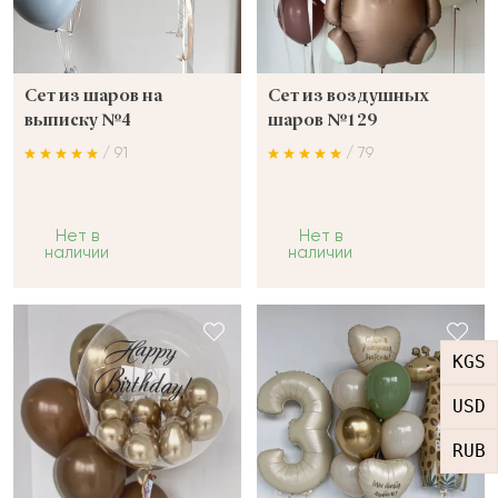
Сет из шаров на
Сет из воздушных
выписку №4
шаров №129
/ 91
/ 79
Нет в
Нет в
наличии
наличии
KGS
USD
RUB