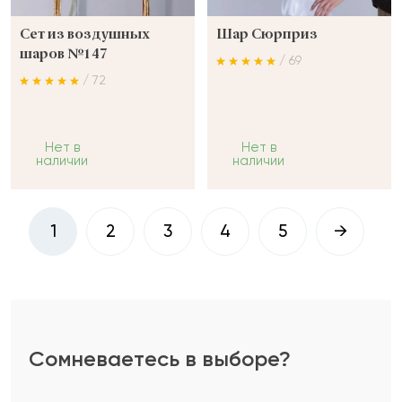
Сет из воздушных
Шар Сюрприз
шаров №147
/ 69
/ 72
Нет в
Нет в
наличии
наличии
1
2
3
4
5
→
Сомневаетесь в выборе?