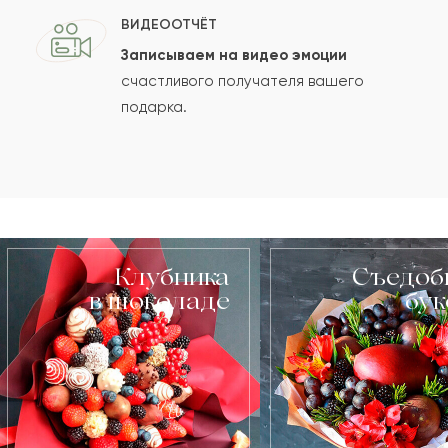
ВИДЕООТЧЁТ
Записываем на видео эмоции
счастливого получателя вашего
подарка.
Клубника
Съедоб
в шоколаде
бу