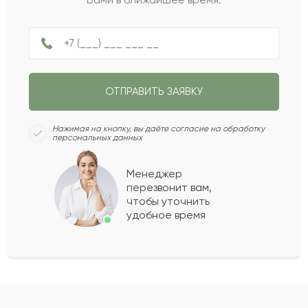
Не ограничен
НАЗАД
ПОЛУЧИТЬ ПОДБОРКУ
ОТПРАВИТЬ ЗАЯВКУ
СЛЕДУЮЩИЙ ВОПРОС
Нажимая на кнопку, вы даёте согласие на обработку
персональных данных
Менеджер
перезвонит вам,
чтобы уточнить
удобное время