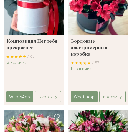
Композиция Нет тебя
Бордовые
прекраснее
альстромерии в
коробке
/ 65
В наличии
/ 57
В наличии
WhatsApp
в корзину
WhatsApp
в корзину