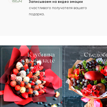
Записываем на видео эмоции
счастливого получателя вашего
подарка.
Клубника
Съедоб
в шоколаде
бу