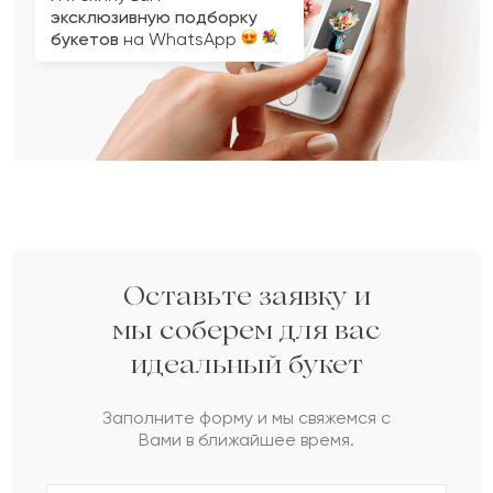
эксклюзивную подборку
букетов
на WhatsApp
Вопрос 2 из 3
Вопрос 3 из 3
Вопрос 1 из 3
Укажите ваши контактные данные
Кому вы хотите подарить букет?
Какой у вас бюджет на букет?
3
2
1
Оставьте заявку и
Женщине
Мужчине
мы соберем для вас
до 15 000 com
до 30 000 com
идеальный букет
Пожалуйста, докажите,
что вы не робот.
НАЗАД
СЛЕДУЮЩИЙ ВОПРОС
до 50 000 com
Заполните форму и мы свяжемся с
Сколько будет
:
Вами в ближайшее время.