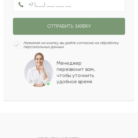
Не ограничен
НАЗАД
ПОЛУЧИТЬ ПОДБОРКУ
ОТПРАВИТЬ ЗАЯВКУ
СЛЕДУЮЩИЙ ВОПРОС
Нажимая на кнопку, вы даёте согласие на обработку
персональных данных
Менеджер
перезвонит вам,
чтобы уточнить
удобное время