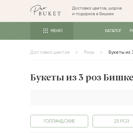
Доставка цветов, шаров
ЦВЕТЫ
и подарков в Бишкек
РОЗЫ
МЕНЮ
КАТАЛОГ
Р
ПИОНЫ
ТЮЛЬПАНЫ
Доставка цветов
Розы
Букеты из 
БУКЕТЫ
КОМУ
Букеты из 3 роз Бишк
ПОВОД
ФОРМА И УПАКОВКА
СЪЕДОБНЫЕ БУКЕТЫ
КОМНАТНЫЕ ЦВЕТЫ
ГОЛЛАНДСКИЕ
25 РОЗ
ПОДАРКИ