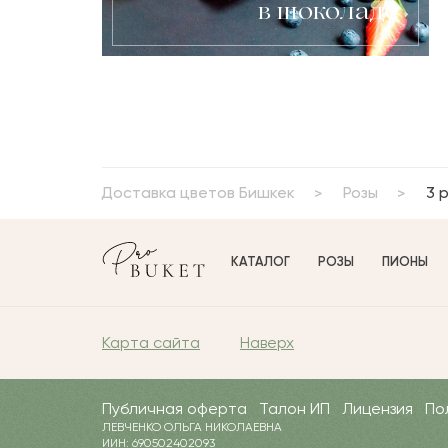
в шоколаде
Доставка цветов Бишкек
Розы
3 
КАТАЛОГ
РОЗЫ
ПИОНЫ
Карта сайта
Наверх
Публичная оферта
Талон ИП
Лицензия
По
ЛЕВЧЕНКО ОЛЬГА НИКОЛАЕВНА
ИИН: 690502402093