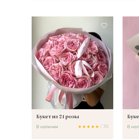
ШАРЫ
Букет из 21 розы
Буке
/ 30
В наличии
В на