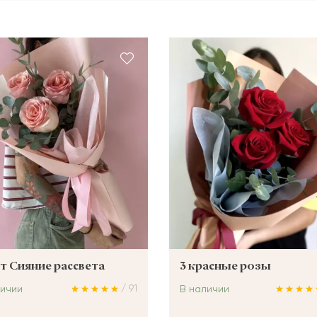
т Сияние рассвета
3 красные розы
/ 91
личии
В наличии