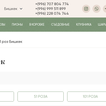
+(996) 707 804 774
Бишкек
+(996) 999 511 899
+(996) 228 074 744
ОЗЫ
ПИОНЫ
В КОРОБКЕ
СЪЕДОБНЫЕ
КЛУБНИКА
ШАР
3 роз Бишкек
ек
51 РОЗА
101 РОЗА