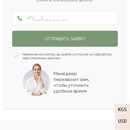
Не ограничен
НАЗАД
ПОЛУЧИТЬ ПОДБОРКУ
ОТПРАВИТЬ ЗАЯВКУ
СЛЕДУЮЩИЙ ВОПРОС
Нажимая на кнопку, вы даёте согласие на обработку
персональных данных
Менеджер
перезвонит вам,
чтобы уточнить
удобное время
KGS
USD