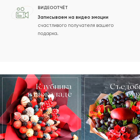
ВИДЕООТЧЁТ
Записываем на видео эмоции
счастливого получателя вашего
подарка.
Клубника
Съедоб
в шоколаде
бу