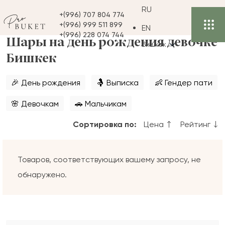
RU
+(996) 707 804 774
+(996) 999 511 899
EN
+(996) 228 074 744
Шары на день рождения девочке
Бишкек
Бишкек
🎉 День рождения
🤱 Выписка
👶 Гендер пати
🌸 Девочкам
🚗 Мальчикам
Сортировка по:
Цена
Рейтинг
Товаров, соответствующих вашему запросу, не
обнаружено.