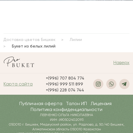
Доставка цветов Бишкек
Лилии
Букет из белых лилий
Наверх
+(996) 707 804 774
Карта сайта
+(996) 999 511 899
+(996) 228 074 744
Публичная оферта
Талон ИП
Лицензия
Политика конфиденциальности
ЛЕВЧЕНКО ОЛЬГА НИКОЛАЕВНА
ИИН: 690502402093
050010 г. Бишкек, Медеуский район, ул. Радлова, д. 50/40 Бишкек,
Алматинская область 050010 Казахстан