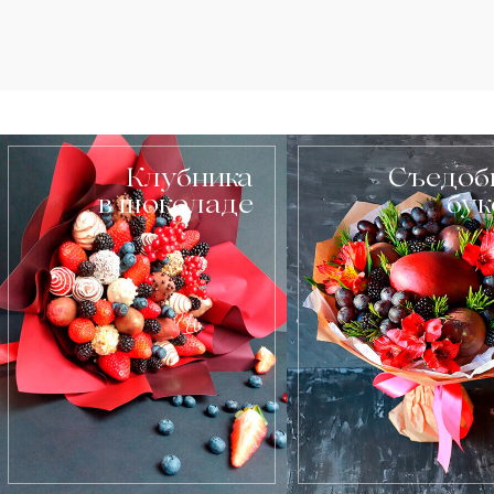
Клубника
Съедоб
в шоколаде
бу