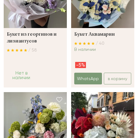
Букет из георгинов и
Букет Аквамарин
лизиантусов
/ 40
В наличии
/ 58
-5%
Нет в
наличии
WhatsApp
в корзину