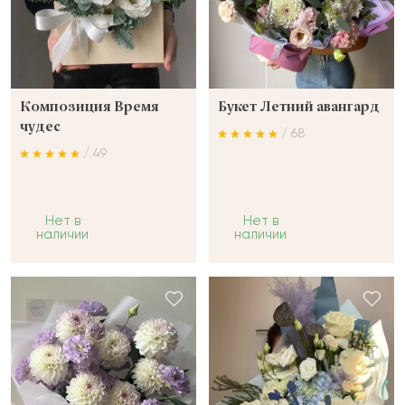
Композиция Время
Букет Летний авангард
чудес
/ 68
/ 49
Нет в
Нет в
наличии
наличии