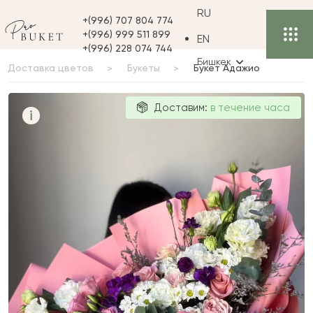
RU
+(996) 707 804 774
+(996) 999 511 899
EN
+(996) 228 074 744
Бишкек
Доставка цветов
Букеты
Букет Адажио
Букет Адажио
Доставим:
в течение часа
i