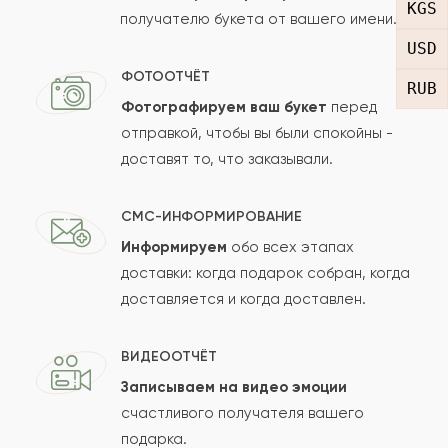
С
KGS
получателю букета от вашего имени.
USD
Прекрасный букет чтобы порадовать
ФОТООТЧЁТ
любимого человека. Рекомендую.
RUB
Фотографируем ваш букет
перед
отправкой, чтобы вы были спокойны -
2021-05-25
epolskaia
EP
доставят то, что заказывали.
Лучший магазин и сервис которым мы
СМС-ИНФОРМИРОВАНИЕ
пользовались. Букеты лучше в городе не
Информируем
обо всех этапах
найти.
доставки: когда подарок собран, когда
доставляется и когда доставлен.
2021-05-14
Евгений
Е
ВИДЕООТЧЁТ
Записываем на видео эмоции
Замечательно работает ваша фирма. Уже
счастливого получателя вашего
несколько раз пользовалась вашими услугами
подарка.
и всегда на отлично! Молодцы!