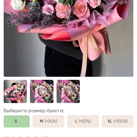
Выберите размер букета:
S
M
(+30%
)
L
(+50%
)
XL
(+100%
)