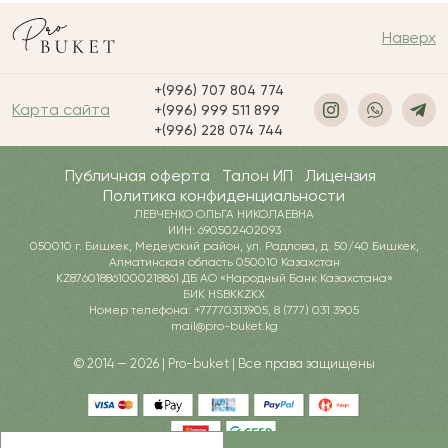
Наверх
+(996) 707 804 774
Карта сайта
+(996) 999 511 899
+(996) 228 074 744
Публичная оферта
Талон ИП
Лицензия
Политика конфиденциальности
ЛЕВЧЕНКО ОЛЬГА НИКОЛАЕВНА
ИИН: 690502402093
050010 г. Бишкек, Медеуский район, ул. Радлова, д. 50/40 Бишкек,
Алматинская область 050010 Казахстан
KZ876018861000218861 ДБ АО «Народный Банк Казахстана»
БИК HSBKKZKX
Номер телефона: +77770313905, 8 (777) 031 3905
mail@pro-buket.kg
© 2014 — 2026 | Pro-buket | Все права защищены