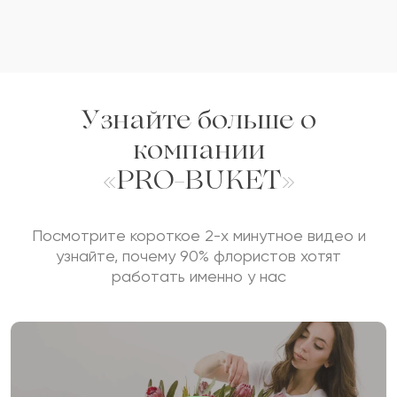
2021-05-01
Рустам
Р
Самые лучшие букеты в городе на мой взгляд.
Узнайте больше о
компании
2021-03-10
Елена
«PRO-BUKET»
Е
Большое вам спасибо, за очередной
Посмотрите короткое 2-х минутное видео и
шикарный букет. Больше всего нравится, что у
узнайте, почему 90% флористов хотят
вас всегда все цветы свежие и цены
работать именно у нас
адекватные.
Показать еще