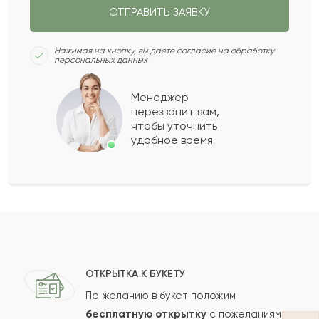
вариант.
ОТПРАВИТЬ ЗАЯВКУ
2021-06-30
Нажимая на кнопку, вы даёте согласие на обработку
Сако
С
персональных данных
Купил девушке очень довольна Прекрасный
Менеджер
перезвонит вам,
букет
чтобы уточнить
удобное время
2021-06-29
Анна
А
Прекрасный букетик , спасибо вам огромное ,
цветочки свежие и очень хорошо пахнущее ,
это был лучшый букетик на 18-тилетие моей
подружки , ещё раз огромное спасибо !❤️
ОТКРЫТКА К БУКЕТУ
По желанию в букет положим
2021-06-04
Семен
бесплатную открытку
с пожеланиями