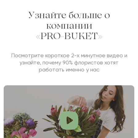
Отзыв будет опубликован после проверки.
Узнайте больше о
Проверяем на спам.
компании
«PRO-BUKET»
ОСТАВИТЬ ОТЗЫВ
Посмотрите короткое 2-х минутное видео и
узнайте, почему 90% флористов хотят
работать именно у нас