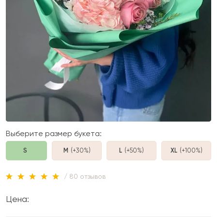
Выберите размер букета:
S
M
(+30%
)
L
(+50%
)
XL
(+100%
)
/ 80 отзывов
Цена: