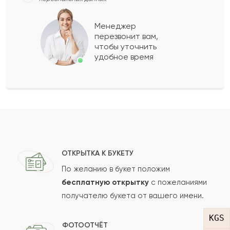
Аман
А
2015-12-21
Менеджер
перезвонит вам,
чтобы уточнить
Назира
Н
2013-07-26
удобное время
Раймбек
Р
2012-12-19
Куласия
К
2011-06-12
Показать еще
ОТКРЫТКА К БУКЕТУ
По желанию в букет положим
бесплатную открытку
с пожеланиями
Оставить свой отзыв
получателю букета от вашего имени.
Ваше имя
KGS
ФОТООТЧЁТ