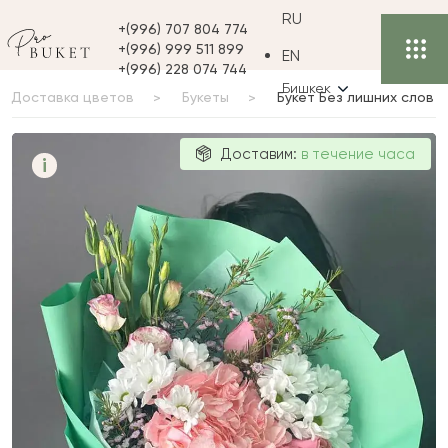
RU
+(996) 707 804 774
+(996) 999 511 899
EN
+(996) 228 074 744
Бишкек
Доставка цветов
Букеты
Букет Без лишних слов
Букет Без
Доставим:
в течение часа
i
лишних слов