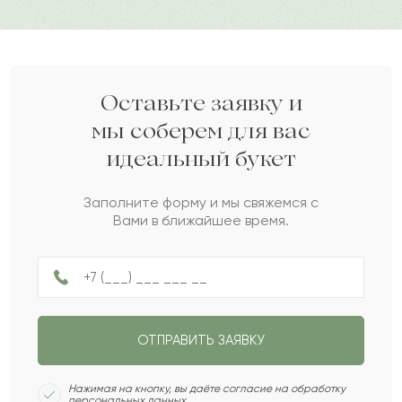
Дарите своим близким любовь вместе с Pro-buket.
чрезвычайно красивый букет цветов очень
ярких расцветок, его композиции достойны
восхищения с лучшими ценами на рынке,
Оставьте заявку и
однозначно рекомендуется.
мы соберем для вас
идеальный букет
Муза
М
2018-01-30
Заполните форму и мы свяжемся с
Вами в ближайшее время.
Роберт
Р
2017-05-22
Роксана
Р
2017-03-19
ОТПРАВИТЬ ЗАЯВКУ
Хакназар
Х
2016-12-05
Нажимая на кнопку, вы даёте согласие на обработку
персональных данных