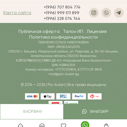
+(996) 707 804 774
Карта сайта
+(996) 999 511 899
+(996) 228 074 744
Публичная оферта
Талон ИП
Лицензия
Политика конфиденциальности
ЛЕВЧЕНКО ОЛЬГА НИКОЛАЕВНА
ИИН: 690502402093
050010 г. Бишкек, Медеуский район, ул. Радлова, д. 50/40 Бишкек,
Алматинская область 050010 Казахстан
KZ876018861000218861 ДБ АО «Народный Банк Казахстана»
БИК HSBKKZKX
Номер телефона: +77770313905, 8 (777) 031 3905
mail@pro-buket.kg
© 2014 — 2026 | Pro-buket | Все права защищены
В КОРЗИНУ
WHATSAPP