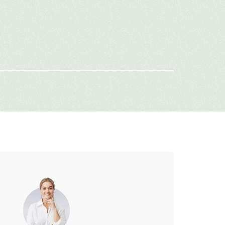
имя
-mail
г: