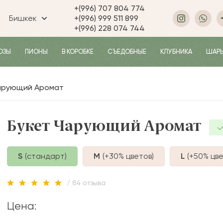
+(996) 707 804 774
Бишкек
+(996) 999 511 899
+(996) 228 074 744
ОЗЫ
ПИОНЫ
В КОРОБКЕ
СЪЕДОБНЫЕ
КЛУБНИКА
ШАР
арующий Аромат
Букет Чарующий Аромат
S
(стандарт)
M
(+30%
цветов
)
L
(+50%
цве
/ 84 отзыва
Цена: