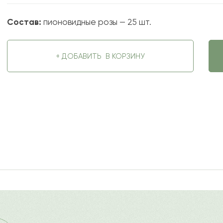
Состав:
пионовидные розы — 25 шт.
+ ДОБАВИТЬ
В КОРЗИНУ
2024-03-13
ду
?
Ост