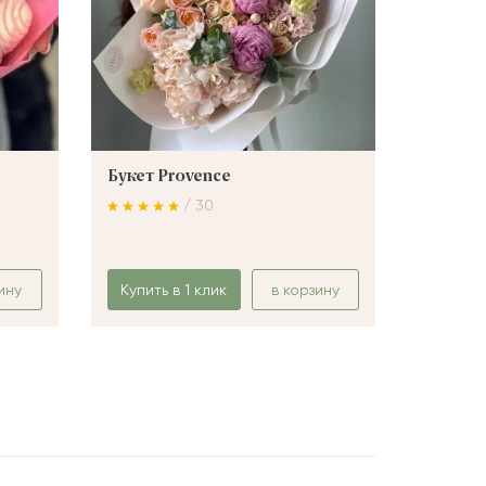
Букет Provence
Букет 
/ 30
ину
Купить в 1 клик
в корзину
Купить