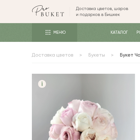
Доставка цветов, шаров
ЦВЕТЫ
и подарков в Бишкек
РОЗЫ
МЕНЮ
КАТАЛОГ
Р
ПИОНЫ
ТЮЛЬПАНЫ
Доставка цветов
Букеты
Букет Ч
БУКЕТЫ
КОМУ
ПОВОД
i
ФОРМА И УПАКОВКА
СЪЕДОБНЫЕ БУКЕТЫ
КОМНАТНЫЕ ЦВЕТЫ
ПОДАРКИ