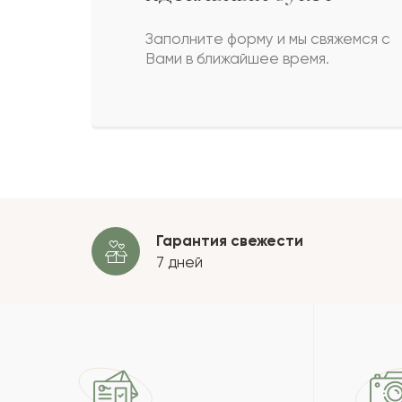
Зарипа
З
Заполните форму и мы свяжемся с
Вами в ближайшее время.
Ирина
И
Кульбала
К
Пока
Гарантия свежести
7 дней