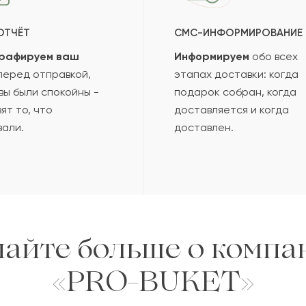
ОТЧЁТ
СМС-ИНФОРМИРОВАНИЕ
рафируем ваш
Информируем
обо всех
еред отправкой,
этапах доставки: когда
вы были спокойны -
подарок собран, когда
ят то, что
доставляется и когда
вали.
доставлен.
найте больше о компа
«PRO-BUKET»