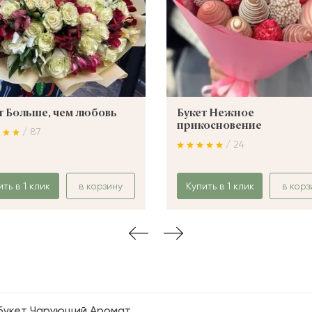
т Больше, чем любовь
Букет Нежное
прикосновение
/ 87
/ 24
ить в 1 клик
в корзину
Купить в 1 клик
в корз
Букет Чарующий Аромат