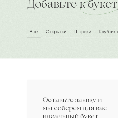
Добавьте к букет
доставка по городу в течение час
Ида
И
Памфил
П
Все
Открытки
Шарики
Клубник
Эмили
Э
Сагит
С
Данияр
Д
Оставьте заявку и
Толкын
Т
мы соберем для вас
идеальный букет