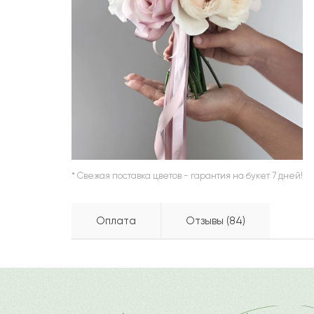
ШАРЫ
* Свежая поставка цветов - гарантия на букет 7 дней!
Оплата
Отзывы (84)
Райымбек
Р
Бесплатно доставляем по горо
Как можно оплатить покупку