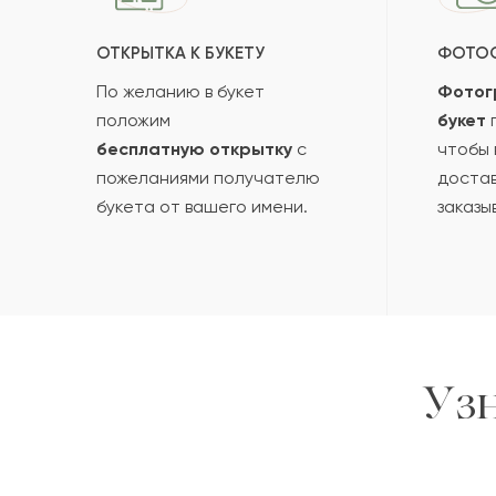
ОТКРЫТКА К БУКЕТУ
ФОТО
По желанию в букет
Фотог
положим
букет
п
бесплатную открытку
с
чтобы 
пожеланиями получателю
достав
букета от вашего имени.
заказы
Уз