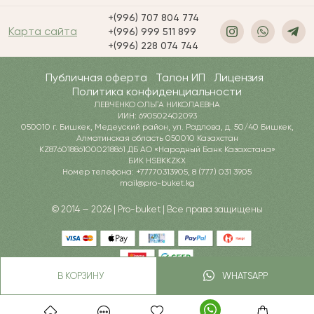
+(996) 707 804 774
Карта сайта
+(996) 999 511 899
+(996) 228 074 744
Публичная оферта
Талон ИП
Лицензия
Политика конфиденциальности
ЛЕВЧЕНКО ОЛЬГА НИКОЛАЕВНА
ИИН: 690502402093
050010 г. Бишкек, Медеуский район, ул. Радлова, д. 50/40 Бишкек,
Алматинская область 050010 Казахстан
KZ876018861000218861 ДБ АО «Народный Банк Казахстана»
БИК HSBKKZKX
Номер телефона: +77770313905, 8 (777) 031 3905
mail@pro-buket.kg
© 2014 — 2026 | Pro-buket | Все права защищены
В КОРЗИНУ
WHATSAPP