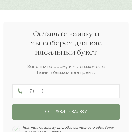
важными событиями.
Милана
М
2022-08-05
Дарите своим близким любовь вместе с Pro-buket.
Станислав
С
2022-06-10
Оставьте заявку и
мы соберем для вас
идеальный букет
Айнур
А
2022-06-09
Заполните форму и мы свяжемся с
Вами в ближайшее время.
Томас
Т
2022-05-06
Потап
П
2022-05-01
ОТПРАВИТЬ ЗАЯВКУ
Ирена
И
2022-04-27
Нажимая на кнопку, вы даёте согласие на обработку
персональных данных