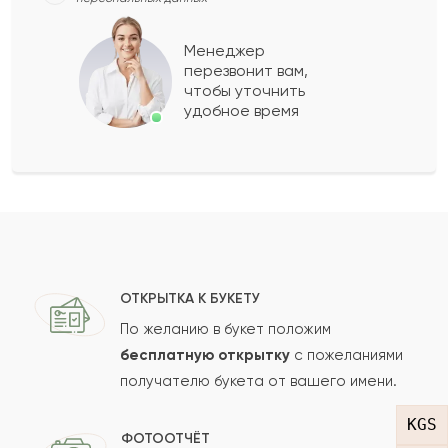
Лукий
Л
2022-04-17
Менеджер
перезвонит вам,
Показать еще
чтобы уточнить
удобное время
Оставить свой отзыв
Ваше имя
Ваш e-mail
ОТКРЫТКА К БУКЕТУ
По желанию в букет положим
бесплатную открытку
с пожеланиями
получателю букета от вашего имени.
Рейтинг:
KGS
Отзыв
ФОТООТЧЁТ