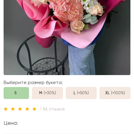
Выберите размер букета:
S
M
(+30%
)
L
(+50%
)
XL
(+100%
)
/ 86 отзывов
Цена: