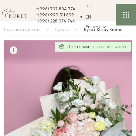
RU
+(996) 707 804 774
+(996) 999 511 899
EN
+(996) 228 074 744
Бишкек
Доставка цветов
Букеты
Букет Krispy Kreme
Букет Krispy
Доставим:
в течение часа
i
Kreme