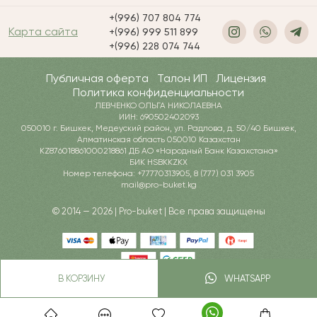
+(996) 707 804 774
Карта сайта
+(996) 999 511 899
+(996) 228 074 744
Публичная оферта
Талон ИП
Лицензия
Политика конфиденциальности
ЛЕВЧЕНКО ОЛЬГА НИКОЛАЕВНА
ИИН: 690502402093
050010 г. Бишкек, Медеуский район, ул. Радлова, д. 50/40 Бишкек,
Алматинская область 050010 Казахстан
KZ876018861000218861 ДБ АО «Народный Банк Казахстана»
БИК HSBKKZKX
Номер телефона: +77770313905, 8 (777) 031 3905
mail@pro-buket.kg
© 2014 — 2026 | Pro-buket | Все права защищены
В КОРЗИНУ
WHATSAPP