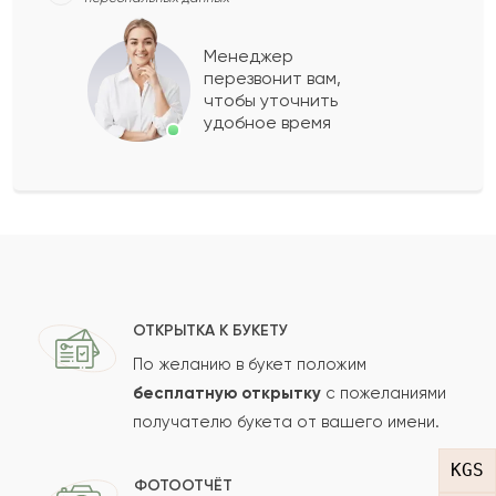
Гертруда
Г
2021-09-16
Менеджер
перезвонит вам,
Показать еще
чтобы уточнить
удобное время
Оставить свой отзыв
Ваше имя
Ваш e-mail
ОТКРЫТКА К БУКЕТУ
По желанию в букет положим
бесплатную открытку
с пожеланиями
получателю букета от вашего имени.
Рейтинг:
KGS
Отзыв
ФОТООТЧЁТ