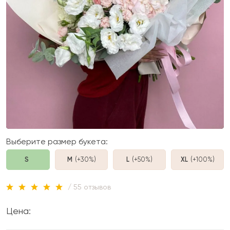
Выберите размер букета:
S
M
(+30%
)
L
(+50%
)
XL
(+100%
)
/ 55 отзывов
Цена: