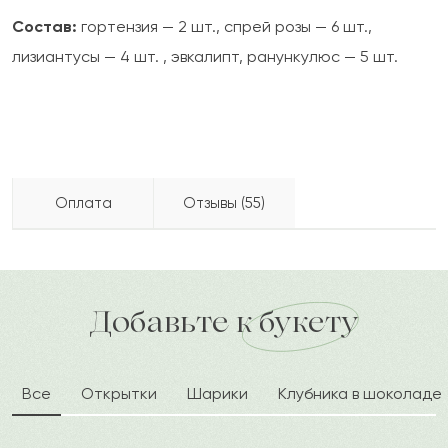
Состав:
гортензия — 2 шт., спрей розы — 6 шт.,
лизиантусы — 4 шт. , эвкалипт, ранункулюс — 5 шт.
Оплата
Отзывы (55)
Аэлита
А
2022-06-26
Бесплатно доставляем по городу
Как можно оплатить покупку?
доставка по городу в течение часа
Добавьте к букету
Назипа
Н
2022-05-31
Все
Открытки
Шарики
Клубника в шоколаде
Хикмет
Х
2022-03-21