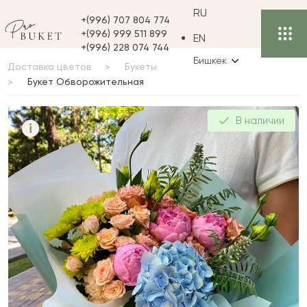
RU
+(996) 707 804 774
+(996) 999 511 899
EN
+(996) 228 074 744
Бишкек
Доставка цветов
Букеты
Букет Обворожительная
Букет
В наличии
i
Обворожительная