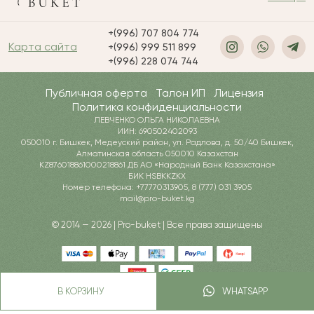
+(996) 707 804 774
Карта сайта
+(996) 999 511 899
+(996) 228 074 744
Публичная оферта
Талон ИП
Лицензия
Политика конфиденциальности
ЛЕВЧЕНКО ОЛЬГА НИКОЛАЕВНА
ИИН: 690502402093
050010 г. Бишкек, Медеуский район, ул. Радлова, д. 50/40 Бишкек,
Алматинская область 050010 Казахстан
KZ876018861000218861 ДБ АО «Народный Банк Казахстана»
БИК HSBKKZKX
Номер телефона: +77770313905, 8 (777) 031 3905
mail@pro-buket.kg
© 2014 — 2026 | Pro-buket | Все права защищены
В КОРЗИНУ
WHATSAPP