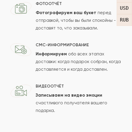
Бексеит
Б
ФОТООТЧЁТ
USD
Фотографируем ваш букет
перед
RUB
отправкой, чтобы вы были спокойны -
Нурзия
Н
2011-07-11
доставят то, что заказывали.
Показать еще
СМС-ИНФОРМИРОВАНИЕ
Информируем
обо всех этапах
Оставить свой отзыв
доставки: когда подарок собран, когда
доставляется и когда доставлен.
Ваше имя
ВИДЕООТЧЁТ
Записываем на видео эмоции
Ваш e-mail
счастливого получателя вашего
подарка.
Рейтинг: