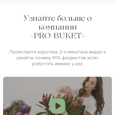
Отзыв
Узнайте больше о
компании
«PRO-BUKET»
Посмотрите короткое 2-х минутное видео и
узнайте, почему 90% флористов хотят
Сколько будет
+
?
работать именно у нас
Отзыв будет опубликован после проверки.
Проверяем на спам.
ОСТАВИТЬ ОТЗЫВ