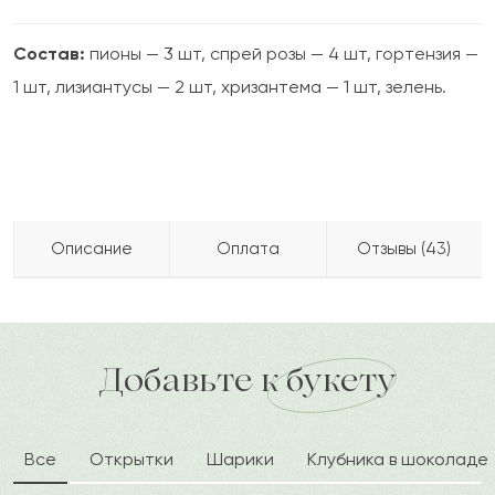
Состав:
пионы — 3 шт, спрей розы — 4 шт, гортензия —
1 шт, лизиантусы — 2 шт, хризантема — 1 шт, зелень.
Описание
Оплата
Отзывы (43)
Букет «Обворожительная» поможет передать
2022-08-08
Роман
Бесплатно доставляем по городу
Как можно оплатить покупку?
Р
искреннее восхищение и признательность.
доставка по городу в течение часа
Цветочная композиция состоит из
Добавьте к букету
Букет понравился. Прекрасное сочетание.
очаровательных гортензий, пышных пионов,
Очень гармонично смотрится. Цена
изысканных спрей роз, милых лизиантусов и
приемлемая. Спасибо.
Все
Открытки
Шарики
Клубника в шоколаде
прекрасных хризантем. Дополнен букет зеленью и