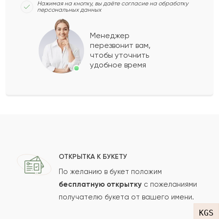
Девушка моя была от этого букета просто в
Нажимая на кнопку, вы даёте согласие на обработку
персональных данных
восторге. Подобрали хорошие цветы и
прекрасную цветовую гамму. Спасибо вам
Менеджер
перезвонит вам,
большое за то что дарите радость!
чтобы уточнить
удобное время
Иван
И
2016-01-12
Юхим
Ю
2014-03-05
Наталия
Н
2014-03-01
ОТКРЫТКА К БУКЕТУ
По желанию в букет положим
Кира
бесплатную открытку
с пожеланиями
К
2012-11-18
получателю букета от вашего имени.
KGS
2011-10-08