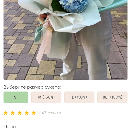
Выберите размер букета:
S
M
(+30%
)
L
(+50%
)
XL
(+100%
)
/ 43 отзыва
Цена: