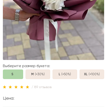
Выберите размер букета:
S
M
(+30%
)
L
(+50%
)
XL
(+100%
)
/ 89 отзывов
Цена: