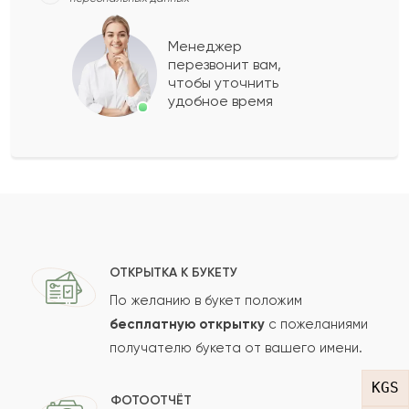
Марисоль
М
2022-03-31
Менеджер
перезвонит вам,
Показать еще
чтобы уточнить
удобное время
Оставить свой отзыв
Ваше имя
Ваш e-mail
ОТКРЫТКА К БУКЕТУ
По желанию в букет положим
бесплатную открытку
с пожеланиями
получателю букета от вашего имени.
Рейтинг:
KGS
Отзыв
ФОТООТЧЁТ