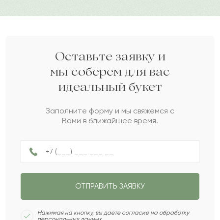
Дарите своим близким любовь вместе с Pro-buket.
Сакып
С
2022-07-28
Гаяс
Г
2022-07-27
Оставьте заявку и
мы соберем для вас
идеальный букет
Консуэло
К
2022-06-23
Заполните форму и мы свяжемся с
Вами в ближайшее время.
Данара
Д
2022-06-18
Тастемир
Т
2022-04-27
ОТПРАВИТЬ ЗАЯВКУ
Аман
А
2022-04-16
Нажимая на кнопку, вы даёте согласие на обработку
персональных данных