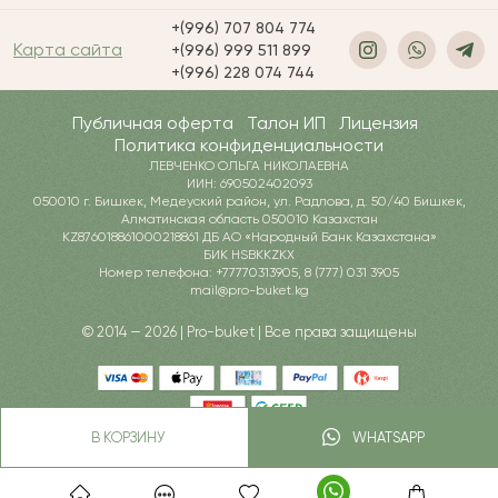
+(996) 707 804 774
Карта сайта
+(996) 999 511 899
+(996) 228 074 744
Публичная оферта
Талон ИП
Лицензия
Политика конфиденциальности
ЛЕВЧЕНКО ОЛЬГА НИКОЛАЕВНА
ИИН: 690502402093
050010 г. Бишкек, Медеуский район, ул. Радлова, д. 50/40 Бишкек,
Алматинская область 050010 Казахстан
KZ876018861000218861 ДБ АО «Народный Банк Казахстана»
БИК HSBKKZKX
Номер телефона: +77770313905, 8 (777) 031 3905
mail@pro-buket.kg
© 2014 — 2026 | Pro-buket | Все права защищены
В КОРЗИНУ
WHATSAPP