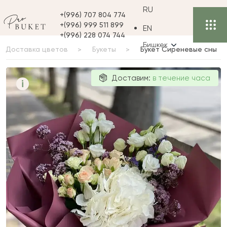
RU
+(996) 707 804 774
+(996) 999 511 899
EN
+(996) 228 074 744
Бишкек
Доставка цветов
Букеты
Букет Сиреневые сны
Букет
Доставим:
в течение часа
i
Сиреневые
сны