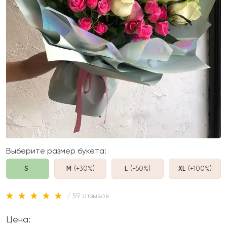
Выберите размер букета:
S
M
(+30%
)
L
(+50%
)
XL
(+100%
)
/ 59 отзывов
Цена: