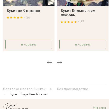
Букет из 9 пионов
Букет Больше, чем
любовь
/ 26
/ 87
в корзину
в корзину
Доставка цветов Бишкек
Без производства
Букет Together forever
Наверх