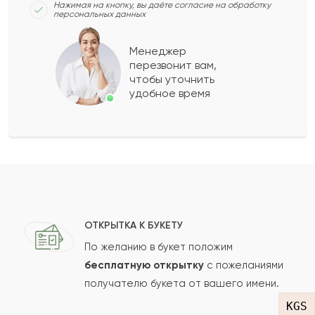
Нажимая на кнопку, вы даёте согласие на обработку
персональных данных
Иса
И
2021-12-24
Менеджер
перезвонит вам,
Показать еще
чтобы уточнить
удобное время
Оставить свой отзыв
Ваше имя
Ваш e-mail
ОТКРЫТКА К БУКЕТУ
По желанию в букет положим
бесплатную открытку
с пожеланиями
получателю букета от вашего имени.
Рейтинг:
KGS