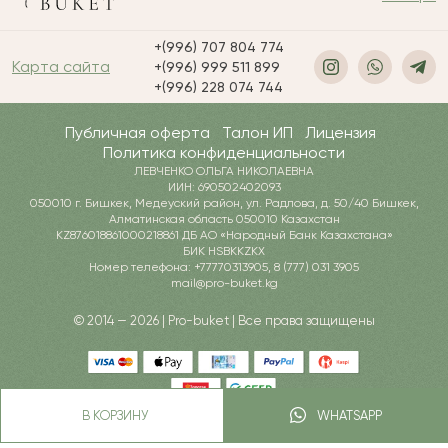
+(996) 707 804 774
Карта сайта
+(996) 999 511 899
+(996) 228 074 744
Публичная оферта
Талон ИП
Лицензия
Политика конфиденциальности
ЛЕВЧЕНКО ОЛЬГА НИКОЛАЕВНА
ИИН: 690502402093
050010 г. Бишкек, Медеуский район, ул. Радлова, д. 50/40 Бишкек,
Алматинская область 050010 Казахстан
KZ876018861000218861 ДБ АО «Народный Банк Казахстана»
БИК HSBKKZKX
Номер телефона: +77770313905, 8 (777) 031 3905
mail@pro-buket.kg
© 2014 — 2026 | Pro-buket | Все права защищены
В КОРЗИНУ
WHATSAPP