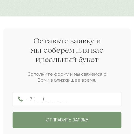
для любимых, близких людей.
Дарите своим близким любовь вместе с Pro-buket.
Сильва
С
2022-06-14
Ажархан
А
2022-04-10
Оставьте заявку и
мы соберем для вас
идеальный букет
Унеге
У
2022-02-13
Заполните форму и мы свяжемся с
Вами в ближайшее время.
Зарина
З
2022-02-03
Бежен
Б
2022-01-27
ОТПРАВИТЬ ЗАЯВКУ
Нурипа
Н
2022-01-21