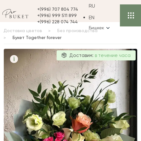
RU
+(996) 707 804 774
+(996) 999 511 899
EN
+(996) 228 074 744
Бишкек
Доставка цветов
Без производства
Букет Together forever
Букет Together
Доставим:
в течение часа
i
forever