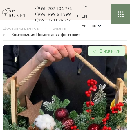
RU
+(996) 707 804 774
+(996) 999 511 899
EN
+(996) 228 074 744
Бишкек
Доставка цветов
Букеты
Композиция Новогодняя фантазия
Композиция
В наличии
Новогодняя фантазия