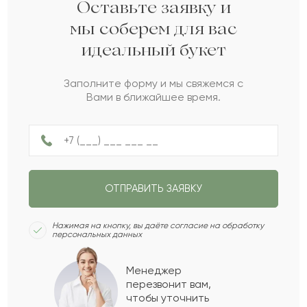
Дин
Д
2022-07-02
Оставьте заявку и
мы соберем для вас
идеальный букет
Мелисса
М
2022-06-05
Заполните форму и мы свяжемся с
Вами в ближайшее время.
Лябиба
Л
2022-06-01
Досалы
Д
2022-02-24
ОТПРАВИТЬ ЗАЯВКУ
Бибигуль
Б
2022-01-07
Нажимая на кнопку, вы даёте согласие на обработку
персональных данных
Айдария
А
2021-12-18
Менеджер
перезвонит вам,
Показать еще
чтобы уточнить