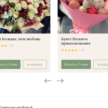
т Больше, чем любовь
Букет Нежное
прикосновение
/ 87
/ 24
ить в 1 клик
в корзину
Купить в 1 клик
в корз
Композиция Ральф