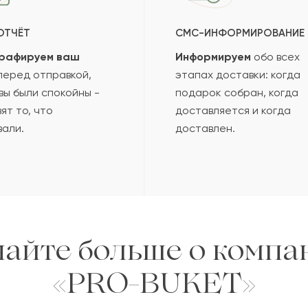
ОТЧЁТ
СМС-ИНФОРМИРОВАНИЕ
рафируем ваш
Информируем
обо всех
еред отправкой,
этапах доставки: когда
вы были спокойны -
подарок собран, когда
ят то, что
доставляется и когда
вали.
доставлен.
найте больше о компа
«PRO-BUKET»