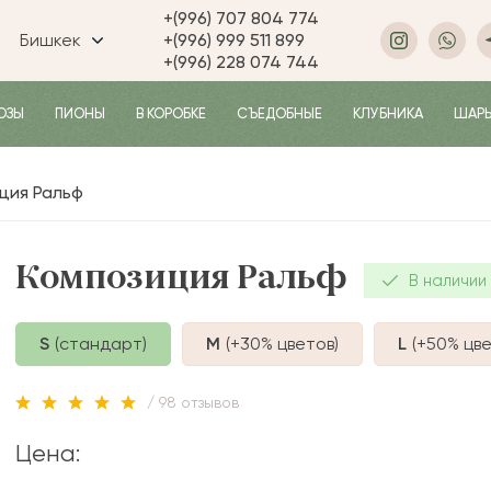
+(996) 707 804 774
Бишкек
+(996) 999 511 899
+(996) 228 074 744
ОЗЫ
ПИОНЫ
В КОРОБКЕ
СЪЕДОБНЫЕ
КЛУБНИКА
ШАР
ция Ральф
Композиция Ральф
В наличии
S
(стандарт)
M
(+30%
цветов
)
L
(+50%
цве
/ 98 отзывов
Цена: