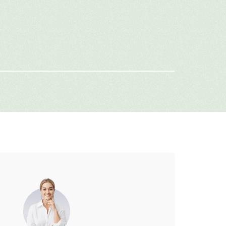
имя
-mail
г: