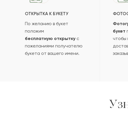
ОТКРЫТКА К БУКЕТУ
ФОТО
По желанию в букет
Фотог
положим
букет
п
бесплатную открытку
с
чтобы 
пожеланиями получателю
достав
букета от вашего имени.
заказы
Уз