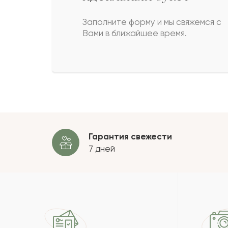
Руфия
Р
Заполните форму и мы свяжемся с
Вами в ближайшее время.
Рахман
Р
Гордей
Г
Мария
М
Гарантия свежести
7 дней
Пока