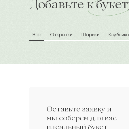
Добавьте к букет
доставка по городу в течение час
Спасибо! Цветы доставили вовре
была в восторге. Удачи Вам и пр
Все
Открытки
Шарики
Клубник
Рабига
Р
Мурат
М
Балтабек
Б
Илан
И
Оставьте заявку и
Габи
Г
мы соберем для вас
идеальный букет