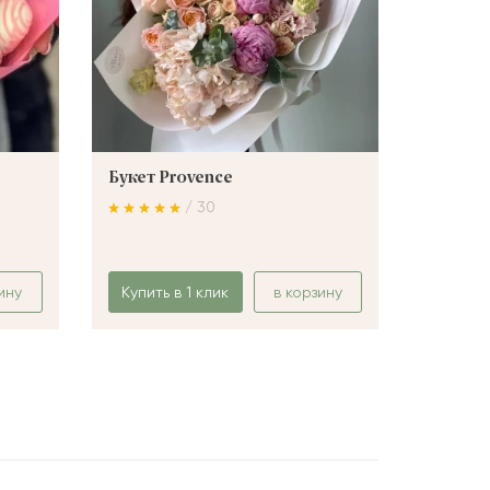
Букет Provence
Букет 
/ 30
ину
Купить в 1 клик
в корзину
Купить