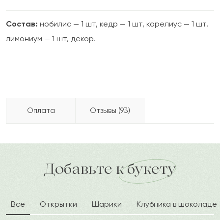
Состав:
нобилис — 1 шт, кедр — 1 шт, карелиус — 1 шт,
лимониум — 1 шт, декор.
Оплата
Отзывы (93)
Даукен
Д
2023-12-24
Бесплатно доставляем по городу
Как можно оплатить покупку?
доставка по городу в течение часа
Добавьте к букету
Мустафа
М
2023-11-28
Все
Открытки
Шарики
Клубника в шоколаде
Белинда
Б
2023-10-08