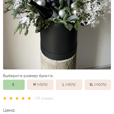
Выберите размер букета:
S
M
(+30%
)
L
(+50%
)
XL
(+100%
)
/ 93 отзыва
Цена: