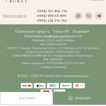
+(996) 707 804 774
Карта сайта
+(996) 999 511 899
+(996) 228 074 744
Публичная оферта
Талон ИП
Лицензия
Политика конфиденциальности
ЛЕВЧЕНКО ОЛЬГА НИКОЛАЕВНА
ИИН: 690502402093
050010 г. Бишкек, Медеуский район, ул. Радлова, д. 50/40 Бишкек,
Алматинская область 050010 Казахстан
KZ876018861000218861 ДБ АО «Народный Банк Казахстана»
БИК HSBKKZKX
Номер телефона: +77770313905, 8 (777) 031 3905
mail@pro-buket.kg
© 2014 — 2026 | Pro-buket | Все права защищены
В КОРЗИНУ
WHATSAPP