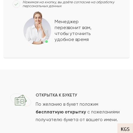
Нажимая на кнопку, вы даёте согласие на обработку
персональных данных
Амалия
А
2023-06-13
Менеджер
перезвонит вам,
Показать еще
чтобы уточнить
удобное время
Оставить свой отзыв
Ваше имя
Ваш e-mail
ОТКРЫТКА К БУКЕТУ
По желанию в букет положим
бесплатную открытку
с пожеланиями
получателю букета от вашего имени.
Рейтинг:
KGS