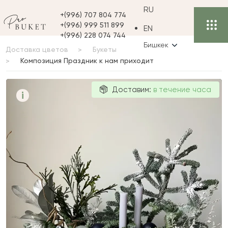
RU
+(996) 707 804 774
+(996) 999 511 899
EN
+(996) 228 074 744
Бишкек
Доставка цветов
Букеты
Композиция Праздник к нам приходит
Композиция
Доставим:
в течение часа
i
Праздник к
нам приходит