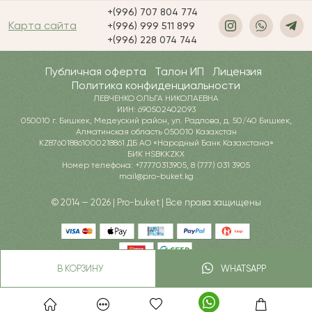
+(996) 707 804 774
Карта сайта
+(996) 999 511 899
+(996) 228 074 744
Публичная оферта
Талон ИП
Лицензия
Политика конфиденциальности
ЛЕВЧЕНКО ОЛЬГА НИКОЛАЕВНА
ИИН: 690502402093
050010 г. Бишкек, Медеуский район, ул. Радлова, д. 50/40 Бишкек,
Алматинская область 050010 Казахстан
KZ876018861000218861 ДБ АО «Народный Банк Казахстана»
БИК HSBKKZKX
Номер телефона: +77770313905, 8 (777) 031 3905
mail@pro-buket.kg
© 2014 — 2026 | Pro-buket | Все права защищены
В КОРЗИНУ
WHATSAPP