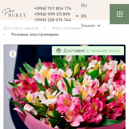
RU
+(996) 707 804 774
+(996) 999 511 899
EN
+(996) 228 074 744
Бишкек
Доставка цветов
Альстромерии
Розовые альстромерии
Розовые
Доставим:
в течение часа
i
альстромерии