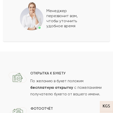
Аза
А
2021-09-25
Менеджер
перезвонит вам,
Показать еще
чтобы уточнить
удобное время
Оставить свой отзыв
Ваше имя
Ваш e-mail
ОТКРЫТКА К БУКЕТУ
По желанию в букет положим
бесплатную открытку
с пожеланиями
получателю букета от вашего имени.
Рейтинг:
KGS
Отзыв
ФОТООТЧЁТ