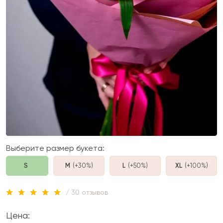
Выберите размер букета:
S
M
(+30%
)
L
(+50%
)
XL
(+100%
)
/ 30 отзывов
Цена: