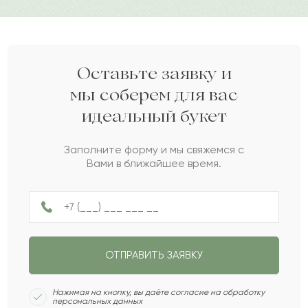
и ароматом.
Фазила
Ф
2022-06-01
Дарите своим близким любовь вместе с Pro-buket.
Северин
С
2022-04-21
Оставьте заявку и
мы соберем для вас
идеальный букет
Эвелина
Э
2021-12-13
Заполните форму и мы свяжемся с
Вами в ближайшее время.
Луиза
Л
2021-11-08
Айгуль
А
2021-11-04
ОТПРАВИТЬ ЗАЯВКУ
Зульфия
З
2021-09-26
Нажимая на кнопку, вы даёте согласие на обработку
персональных данных