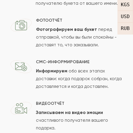
получателю букета от вашего имени.
Рейтинг:
KGS
USD
Отзыв
ФОТООТЧЁТ
RUB
Фотографируем ваш букет
перед
отправкой, чтобы вы были спокойны -
доставят то, что заказывали.
СМС-ИНФОРМИРОВАНИЕ
Информируем
обо всех этапах
Сколько будет
+
?
доставки: когда подарок собран, когда
доставляется и когда доставлен.
Отзыв будет опубликован после проверки.
ВИДЕООТЧЁТ
Проверяем на спам.
Записываем на видео эмоции
счастливого получателя вашего
ОСТАВИТЬ ОТЗЫВ
подарка.