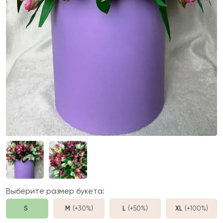
Выберите размер букета:
S
M
(+30%
)
L
(+50%
)
XL
(+100%
)