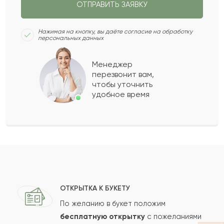
ОТПРАВИТЬ ЗАЯВКУ
Цезарь
Ц
2021-04-16
Нажимая на кнопку, вы даёте согласие на обработку
персональных данных
Базила
Б
2021-02-06
Менеджер
перезвонит вам,
Показать еще
чтобы уточнить
удобное время
Оставить свой отзыв
Ваше имя
Ваш e-mail
ОТКРЫТКА К БУКЕТУ
По желанию в букет положим
бесплатную открытку
с пожеланиями