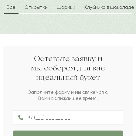
романтического презента. В качестве
Все
Открытки
Шарики
Клубника в шоколаде
флористического оформления используется
Улжан
У
2022-05-01
коробка, которая выглядит стильно и сохраняет
свежесть, аромат на долгое время.
Асан
А
2021-12-07
Дарите своим близким любовь вместе с Pro-buket.
Ержигит
Е
2021-10-17
Оставьте заявку и
мы соберем для вас
идеальный букет
Руслана
Р
2021-09-12
Заполните форму и мы свяжемся с
Вами в ближайшее время.
Гера
Г
2021-05-31
Бибатыр
Б
2021-05-27