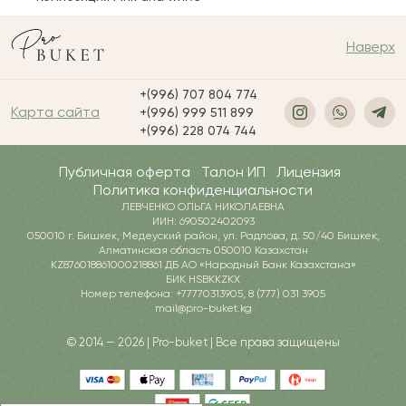
Наверх
+(996) 707 804 774
Карта сайта
+(996) 999 511 899
+(996) 228 074 744
Публичная оферта
Талон ИП
Лицензия
Политика конфиденциальности
ЛЕВЧЕНКО ОЛЬГА НИКОЛАЕВНА
ИИН: 690502402093
050010 г. Бишкек, Медеуский район, ул. Радлова, д. 50/40 Бишкек,
Алматинская область 050010 Казахстан
KZ876018861000218861 ДБ АО «Народный Банк Казахстана»
БИК HSBKKZKX
Номер телефона: +77770313905, 8 (777) 031 3905
mail@pro-buket.kg
© 2014 — 2026 | Pro-buket | Все права защищены