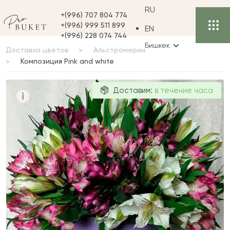
RU
+(996) 707 804 774
+(996) 999 511 899
EN
+(996) 228 074 744
Бишкек
Доставка цветов
Альстромерии
Композиция Pink and white
Композиция
Доставим:
в течение часа
i
Pink and white