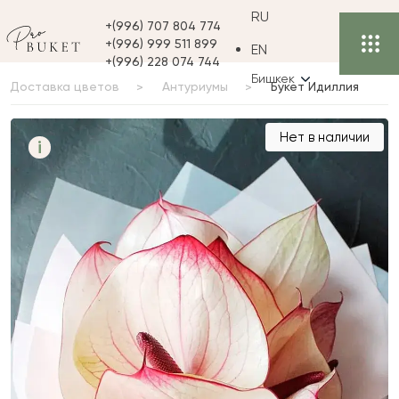
RU
+(996) 707 804 774
+(996) 999 511 899
EN
+(996) 228 074 744
Бишкек
Доставка цветов
Антуриумы
Букет Идиллия
Букет Идиллия
Нет в наличии
i