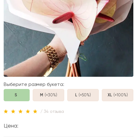
Выберите размер букета:
S
M
(+30%
)
L
(+50%
)
XL
(+100%
)
/ 34 отзыва
Цена: