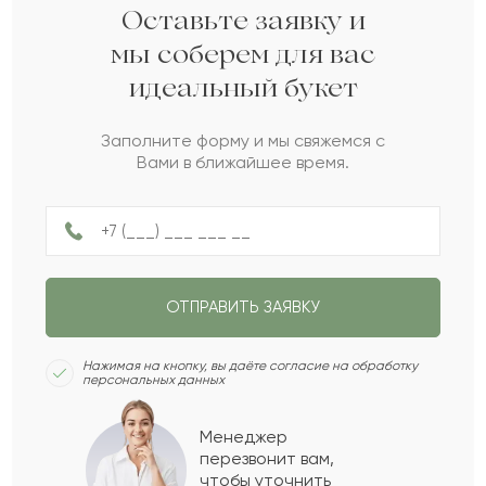
Ирина
И
2022-08-04
Оставьте заявку и
мы соберем для вас
идеальный букет
Альбина
А
2022-07-17
Заполните форму и мы свяжемся с
Вами в ближайшее время.
Кобей
К
2022-07-07
Миргали
М
2022-04-30
ОТПРАВИТЬ ЗАЯВКУ
Июлий
И
2021-08-08
Нажимая на кнопку, вы даёте согласие на обработку
персональных данных
Магда
М
2021-05-14
Менеджер
перезвонит вам,
Показать еще
чтобы уточнить