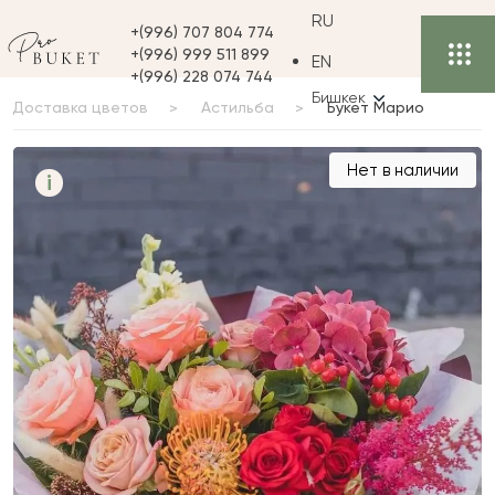
RU
+(996) 707 804 774
+(996) 999 511 899
EN
+(996) 228 074 744
Бишкек
Доставка цветов
Астильба
Букет Марио
Букет Марио
Нет в наличии
i