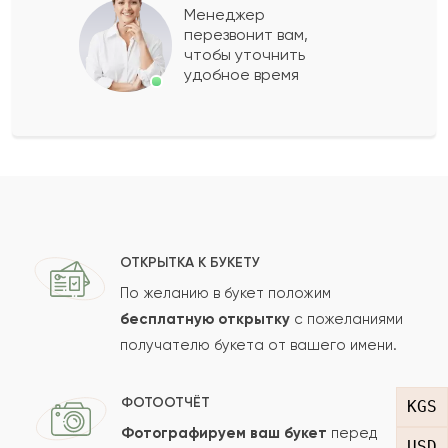
Менеджер
перезвонит вам,
Показать еще
чтобы уточнить
удобное время
Оставить свой отзыв
Ваше имя
Ваш e-mail
ОТКРЫТКА К БУКЕТУ
По желанию в букет положим
бесплатную открытку
с пожеланиями
получателю букета от вашего имени.
Рейтинг:
Отзыв
ФОТООТЧЁТ
KGS
Фотографируем ваш букет
перед
USD