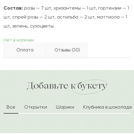
Состав:
розы — 7 шт, хризантемы — 1 шт, гортензии — 1
шт, спрей розы — 2 шт, астильба — 2 шт, маттиола — 1
шт, зелень, сухоцветы.
Нет в наличии
Оплата
Отзывы (30)
Оскар
О
2022-10-02
Бесплатно доставляем по городу
Как можно оплатить покупку?
доставка по городу в течение часа
Добавьте к букету
Айсана
А
2022-07-10
Все
Открытки
Шарики
Клубника в шоколаде
Гарифолла
Г
2022-05-16