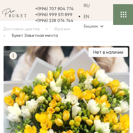
RU
+(996) 707 804 774
+(996) 999 511 899
EN
+(996) 228 074 744
Бишкек
Доставка цветов
Фрезии
Букет Заветная мечта
Букет Заветная мечта
Нет в наличии
i