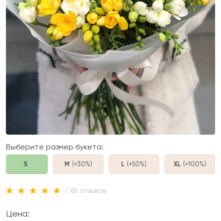
Выберите размер букета:
S
M
(+30%
)
L
(+50%
)
XL
(+100%
)
/ 65 отзывов
Цена: