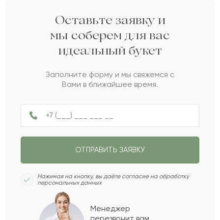
Дарите своим близким любовь вместе с Pro-buket.
Санжар
С
2022-06-19
Оставьте заявку и
мы соберем для вас
идеальный букет
Гулия
Г
2022-05-09
Заполните форму и мы свяжемся с
Вами в ближайшее время.
Нурбагила
Н
2022-05-05
Александра
А
2022-04-25
ОТПРАВИТЬ ЗАЯВКУ
Дарын
Д
2022-04-11
Нажимая на кнопку, вы даёте согласие на обработку
персональных данных
Ноян
Н
2022-04-03
Менеджер
перезвонит вам,
Показать еще