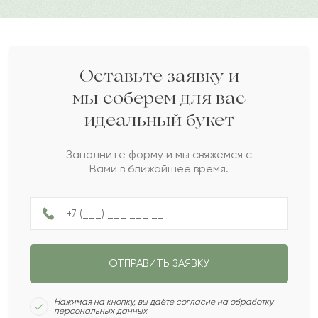
Эраст
Э
2022-02-01
Елеазар
Е
2021-12-14
Оставьте заявку и
мы соберем для вас
идеальный букет
Таттибала
Т
2021-11-29
Заполните форму и мы свяжемся с
Вами в ближайшее время.
Зинаида
З
2021-09-27
Мелисса
М
2021-06-28
ОТПРАВИТЬ ЗАЯВКУ
Анвар
А
2021-02-06
Нажимая на кнопку, вы даёте согласие на обработку
персональных данных