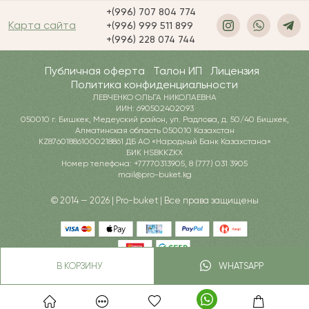
+(996) 707 804 774
Карта сайта
+(996) 999 511 899
+(996) 228 074 744
Публичная оферта
Талон ИП
Лицензия
Политика конфиденциальности
ЛЕВЧЕНКО ОЛЬГА НИКОЛАЕВНА
ИИН: 690502402093
050010 г. Бишкек, Медеуский район, ул. Радлова, д. 50/40 Бишкек,
Алматинская область 050010 Казахстан
KZ876018861000218861 ДБ АО «Народный Банк Казахстана»
БИК HSBKKZKX
Номер телефона: +77770313905, 8 (777) 031 3905
mail@pro-buket.kg
© 2014 — 2026 | Pro-buket | Все права защищены
В КОРЗИНУ
WHATSAPP