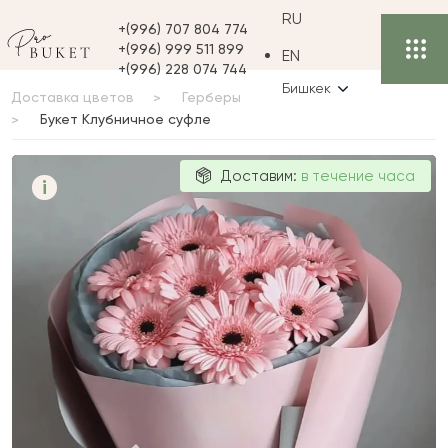
RU
+(996) 707 804 774
+(996) 999 511 899
EN
+(996) 228 074 744
Бишкек
Доставка цветов
Герберы
Букет Клубничное суфле
Букет
Доставим:
в течение часа
i
Клубничное
суфле