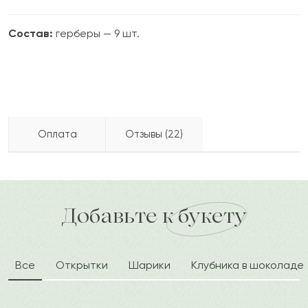
Состав:
герберы — 9 шт.
Оплата
Отзывы (22)
Ердаулет
Е
2022-09-29
Бесплатно доставляем по городу
Как можно оплатить покупку?
доставка по городу в течение часа
Добавьте к букету
Бектас
Б
2022-06-05
Все
Открытки
Шарики
Клубника в шоколаде
Диодора
Д
2022-04-27