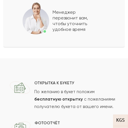
Данара
Д
2021-01-05
Менеджер
перезвонит вам,
Показать еще
чтобы уточнить
удобное время
Оставить свой отзыв
Ваше имя
Ваш e-mail
ОТКРЫТКА К БУКЕТУ
По желанию в букет положим
бесплатную открытку
с пожеланиями
получателю букета от вашего имени.
Рейтинг:
KGS
Отзыв
ФОТООТЧЁТ