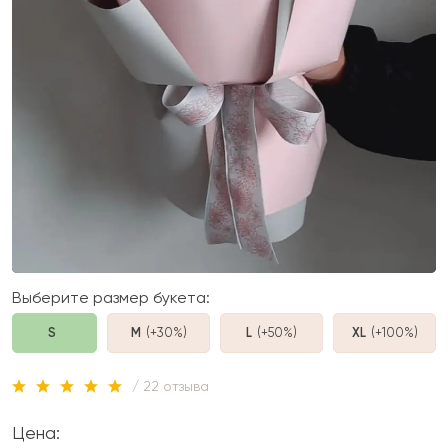
Выберите размер букета:
S
M
(+30%
)
L
(+50%
)
XL
(+100%
)
/ 22 отзыва
Цена: