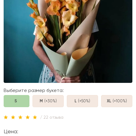
Выберите размер букета:
S
M
(+30%
)
L
(+50%
)
XL
(+100%
)
/ 22 отзыва
Цена: