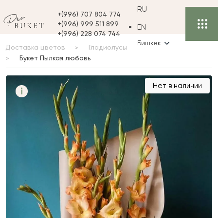
RU
+(996) 707 804 774
+(996) 999 511 899
EN
+(996) 228 074 744
Бишкек
Доставка цветов
Гладиолусы
Букет Пылкая любовь
Букет Пылкая любовь
Нет в наличии
i