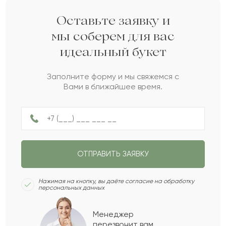
Амангельды
А
2022-05-24
Оставьте заявку и
мы соберем для вас
идеальный букет
Тендик
Т
2021-12-01
Заполните форму и мы свяжемся с
Вами в ближайшее время.
Владислава
В
2021-05-26
Нила
Н
2021-04-22
ОТПРАВИТЬ ЗАЯВКУ
Еламан
Е
2021-02-17
Нажимая на кнопку, вы даёте согласие на обработку
персональных данных
Исмаил
И
2020-12-17
Менеджер
перезвонит вам,
Показать еще