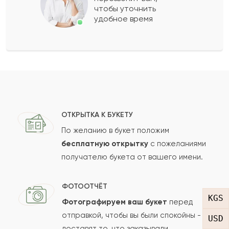
чтобы уточнить
удобное время
Оставить свой отзыв
Ваше имя
Ваш e-mail
ОТКРЫТКА К БУКЕТУ
По желанию в букет положим
бесплатную открытку
с пожеланиями
получателю букета от вашего имени.
Рейтинг:
Отзыв
ФОТООТЧЁТ
KGS
Фотографируем ваш букет
перед
отправкой, чтобы вы были спокойны -
USD
доставят то, что заказывали.