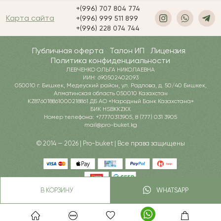
+(996) 707 804 774
Карта сайта
+(996) 999 511 899
+(996) 228 074 744
Публичная оферта
Талон ИП
Лицензия
Политика конфиденциальности
ЛЕВЧЕНКО ОЛЬГА НИКОЛАЕВНА
ИИН: 690502402093
050010 г. Бишкек, Медеуский район, ул. Радлова, д. 50/40 Бишкек,
Алматинская область 050010 Казахстан
KZ876018861000218861 ДБ АО «Народный Банк Казахстана»
БИК HSBKKZKX
Номер телефона: +77770313905, 8 (777) 031 3905
mail@pro-buket.kg
© 2014 — 2026 | Pro-buket | Все права защищены
В КОРЗИНУ
WHATSAPP