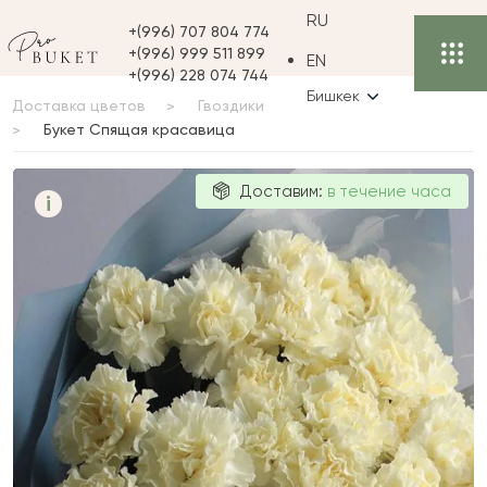
RU
+(996) 707 804 774
+(996) 999 511 899
EN
+(996) 228 074 744
Бишкек
Доставка цветов
Гвоздики
Букет Спящая красавица
Букет Спящая
Доставим:
в течение часа
i
красавица