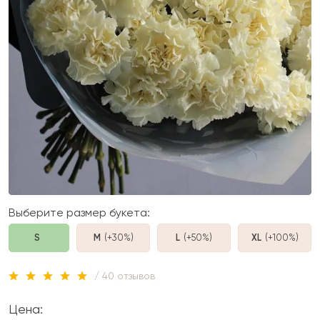
Выберите размер букета:
S
M
(+30%
)
L
(+50%
)
XL
(+100%
)
/ 40 отзывов
Цена: