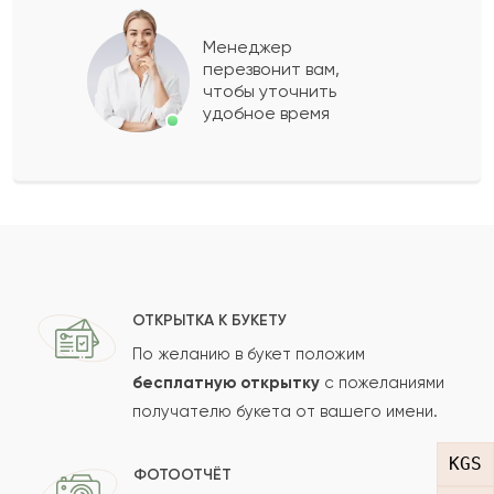
Нурия
Н
2022-01-29
Менеджер
перезвонит вам,
Показать еще
чтобы уточнить
удобное время
Оставить свой отзыв
Ваше имя
Ваш e-mail
ОТКРЫТКА К БУКЕТУ
По желанию в букет положим
бесплатную открытку
с пожеланиями
получателю букета от вашего имени.
Рейтинг:
KGS
Отзыв
ФОТООТЧЁТ