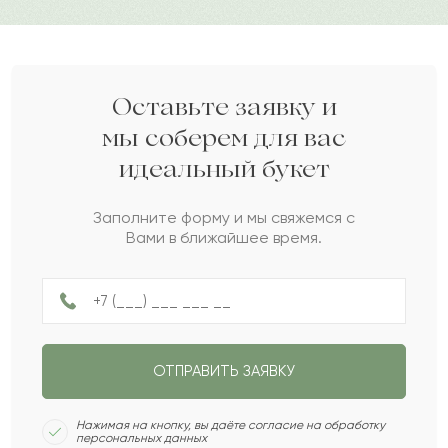
нет возможности самостоятельно преподнести
Варвара
В
2022-06-03
букет.
Дарите своим близким любовь вместе с Pro-buket.
Святогор
С
2022-05-05
Оставьте заявку и
мы соберем для вас
идеальный букет
Маргарита
М
2022-04-13
Заполните форму и мы свяжемся с
Вами в ближайшее время.
Уркия
У
2022-03-14
Диша
Д
2022-02-13
ОТПРАВИТЬ ЗАЯВКУ
Иларион
И
2022-02-07
Нажимая на кнопку, вы даёте согласие на обработку
персональных данных