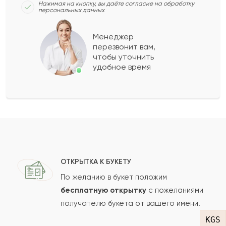
Нажимая на кнопку, вы даёте согласие на обработку
персональных данных
Ангелина
А
2021-06-11
Менеджер
перезвонит вам,
Показать еще
чтобы уточнить
удобное время
Оставить свой отзыв
Ваше имя
Ваш e-mail
ОТКРЫТКА К БУКЕТУ
По желанию в букет положим
бесплатную открытку
с пожеланиями
получателю букета от вашего имени.
Рейтинг:
KGS