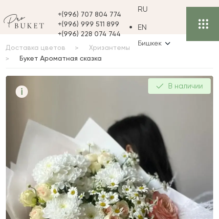
RU
+(996) 707 804 774
+(996) 999 511 899
EN
+(996) 228 074 744
Бишкек
Доставка цветов
Хризантемы
Букет Ароматная сказка
Букет Ароматная сказка
В наличии
i