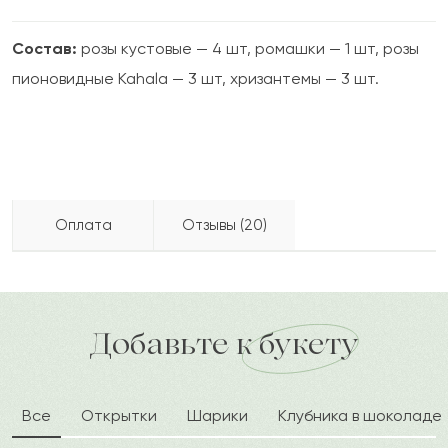
Состав:
розы кустовые — 4 шт, ромашки — 1 шт, розы
пионовидные Kahala — 3 шт, хризантемы — 3 шт.
Оплата
Отзывы (20)
Ескендир
Е
2024-01-30
Бесплатно доставляем по городу
Как можно оплатить покупку?
доставка по городу в течение часа
Добавьте к букету
Аниса
А
2023-02-07
Все
Открытки
Шарики
Клубника в шоколаде
Севастьян
С
2023-01-19