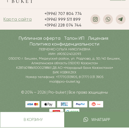
+(996) 707 804 774
Карта сайта
+(996) 999 511 899
+(996) 228 074 744
Публичная оферта
Талон ИП
Лицензия
Политика конфиденциальности
ЛЕВЧЕНКО ОЛЬГА НИКОЛАЕВНА
ИИН: 690502402093
050010 г. Бишкек, Медеуский район, ул. Радлова, д. 50/40 Бишкек,
Алматинская область 050010 Казахстан
KZ876018861000218861 ДБ АО «Народный Банк Казахстана»
БИК HSBKKZKX
Номер телефона: +77770313905, 8 (777) 031 3905
mail@pro-buket.kg
© 2014 — 2026 | Pro-buket | Все права защищены
В КОРЗИНУ
WHATSAPP