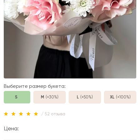
Выберите размер букета:
S
M
(+30%
)
L
(+50%
)
XL
(+100%
)
/ 52 отзыва
Цена: