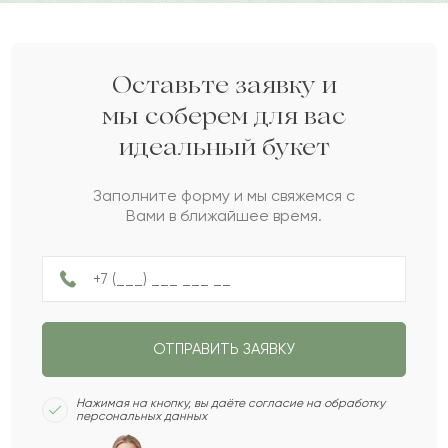
Альдаир
А
2023-12-12
Алка
А
2023-09-19
Оставьте заявку и
мы соберем для вас
идеальный букет
Толкын
Т
2023-09-09
Заполните форму и мы свяжемся с
Вами в ближайшее время.
Геласий
Г
2023-07-29
Ихлас
И
2023-06-26
ОТПРАВИТЬ ЗАЯВКУ
Ернар
Е
2023-04-27
Нажимая на кнопку, вы даёте согласие на обработку
персональных данных
Никола
Н
2023-04-19