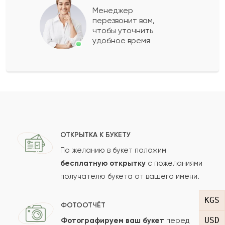
Менеджер
перезвонит вам,
Показать еще
чтобы уточнить
удобное время
Оставить свой отзыв
Ваше имя
Ваш e-mail
ОТКРЫТКА К БУКЕТУ
По желанию в букет положим
бесплатную открытку
с пожеланиями
получателю букета от вашего имени.
Рейтинг:
KGS
Отзыв
ФОТООТЧЁТ
USD
Фотографируем ваш букет
перед