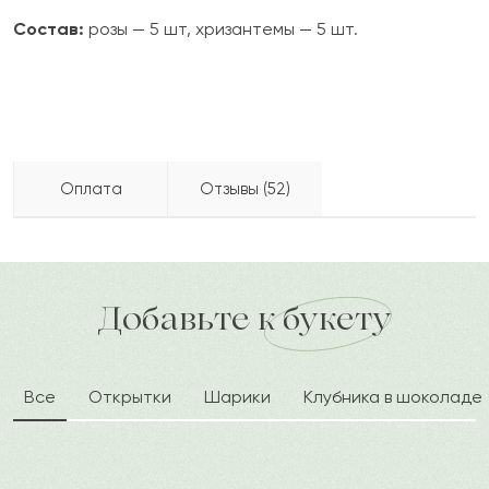
Состав:
розы — 5 шт, хризантемы — 5 шт.
Оплата
Отзывы (52)
Мария
М
2024-09-05
Бесплатно доставляем по городу
Как можно оплатить покупку?
доставка по городу в течение часа
Добавьте к букету
Васса
В
2024-02-24
Все
Открытки
Шарики
Клубника в шоколаде
Баян
Б
2024-02-02