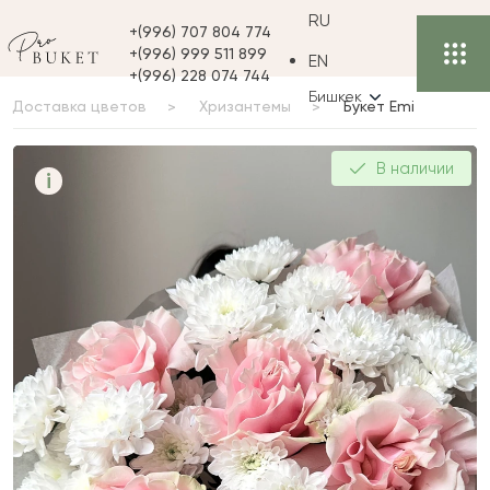
RU
+(996) 707 804 774
+(996) 999 511 899
EN
+(996) 228 074 744
Бишкек
Доставка цветов
Хризантемы
Букет Emi
Букет Emi
В наличии
i