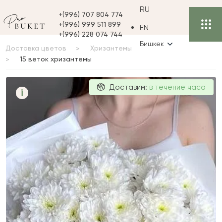
RU
+(996) 707 804 774
+(996) 999 511 899
EN
+(996) 228 074 744
Бишкек
Доставка цветов
Хризантемы
15 веток хризантемы
15 веток
Доставим:
в течение часа
i
хризантемы