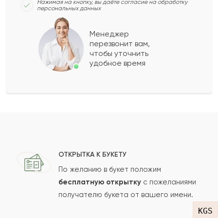
Нажимая на кнопку, вы даёте согласие на обработку
персональных данных
Кондрат
К
2021-12-13
Менеджер
перезвонит вам,
Показать еще
чтобы уточнить
удобное время
Оставить свой отзыв
Ваше имя
Ваш e-mail
ОТКРЫТКА К БУКЕТУ
По желанию в букет положим
бесплатную открытку
с пожеланиями
получателю букета от вашего имени.
Рейтинг:
KGS