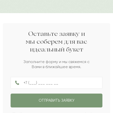
бутонами. В наличии различные оттенки для
создания идеального подарка.
Божей
Б
2022-09-10
Дарите своим близким любовь вместе с Pro-buket.
Равиль
Р
2022-07-21
Оставьте заявку и
мы соберем для вас
идеальный букет
Халима
Х
2022-06-12
Заполните форму и мы свяжемся с
Вами в ближайшее время.
Миропия
М
2022-05-08
Егизбай
Е
2022-04-16
ОТПРАВИТЬ ЗАЯВКУ
Франсуаза
Ф
2022-01-03