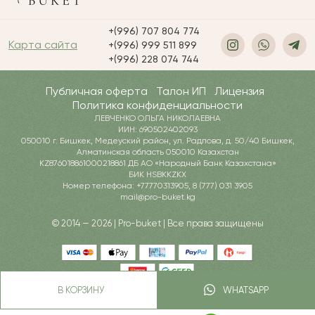
+(996) 707 804 774
Карта сайта
+(996) 999 511 899
+(996) 228 074 744
Публичная оферта
Талон ИП
Лицензия
Политика конфиденциальности
ЛЕВЧЕНКО ОЛЬГА НИКОЛАЕВНА
ИИН: 690502402093
050010 г. Бишкек, Медеуский район, ул. Радлова, д. 50/40 Бишкек,
Алматинская область 050010 Казахстан
KZ876018861000218861 ДБ АО «Народный Банк Казахстана»
БИК HSBKKZKX
Номер телефона: +77770313905, 8 (777) 031 3905
mail@pro-buket.kg
© 2014 — 2026 | Pro-buket | Все права защищены
В КОРЗИНУ
WHATSAPP