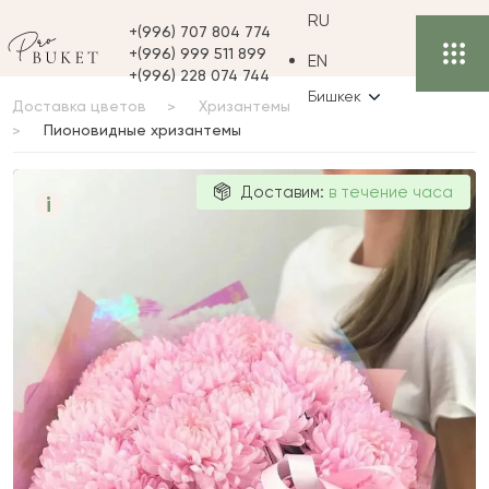
RU
+(996) 707 804 774
+(996) 999 511 899
EN
+(996) 228 074 744
Бишкек
Доставка цветов
Хризантемы
Пионовидные хризантемы
Пионовидные
Доставим:
в течение часа
i
хризантемы