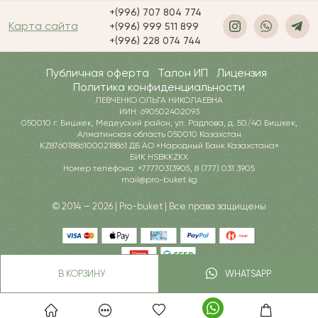
+(996) 707 804 774
Карта сайта
+(996) 999 511 899
+(996) 228 074 744
Публичная оферта
Талон ИП
Лицензия
Политика конфиденциальности
ЛЕВЧЕНКО ОЛЬГА НИКОЛАЕВНА
ИИН: 690502402093
050010 г. Бишкек, Медеуский район, ул. Радлова, д. 50/40 Бишкек,
Алматинская область 050010 Казахстан
KZ876018861000218861 ДБ АО «Народный Банк Казахстана»
БИК HSBKKZKX
Номер телефона: +77770313905, 8 (777) 031 3905
mail@pro-buket.kg
© 2014 — 2026 | Pro-buket | Все права защищены
В КОРЗИНУ
WHATSAPP