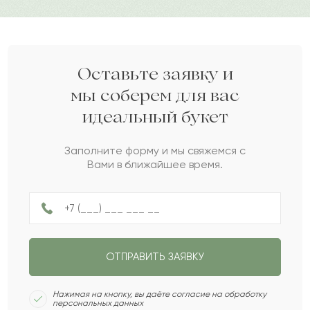
Дарите своим близким любовь вместе с Pro-buket.
Роксана
Р
2021-12-30
Георгина
Г
2021-10-22
Оставьте заявку и
мы соберем для вас
идеальный букет
Баян
Б
2021-04-21
Заполните форму и мы свяжемся с
Вами в ближайшее время.
Арон
А
2021-03-06
Алан
А
2021-03-01
ОТПРАВИТЬ ЗАЯВКУ
Талик
Т
2021-02-27
Нажимая на кнопку, вы даёте согласие на обработку
персональных данных