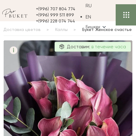
RU
+(996) 707 804 774
+(996) 999 511 899
EN
+(996) 228 074 744
Бишкек
Доставка цветов
Каллы
Букет Женское счастье
Букет
Доставим:
в течение часа
i
Женское
счастье