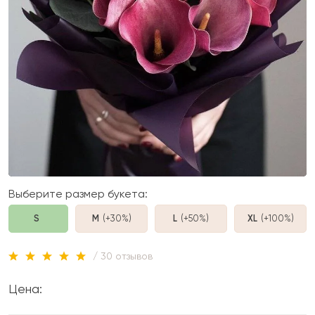
Выберите размер букета:
S
M
(+30%
)
L
(+50%
)
XL
(+100%
)
/ 30 отзывов
Цена: