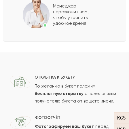
Менеджер
перезвонит вам,
Показать еще
чтобы уточнить
удобное время
Оставить свой отзыв
Ваше имя
Ваш e-mail
ОТКРЫТКА К БУКЕТУ
По желанию в букет положим
бесплатную открытку
с пожеланиями
получателю букета от вашего имени.
Рейтинг:
Отзыв
KGS
ФОТООТЧЁТ
Фотографируем ваш букет
перед