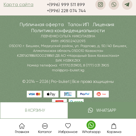
Карта сайта
+(996) 999 511 899
+(996) 228 074 744
Публичная оферта
Талон ИП
Лицензия
Политика конфиденциальности
ЛЕВЧЕНКО ОЛЬГА НИКОЛАЕВНА
ИИН: 690502402093
050010 г. Бишкек, Медеуский район, ул. Радлова, д. 50/40 Бишкек,
Алматинская область 050010 Казахстан
KZ876018861000218861 ДБ АО «Народный Банк Казахстана»
БИК HSBKKZKX
Номер телефона: +77770313905, 8 (777) 031 3905
mail@pro-buket.kg
© 2014 — 2026 | Pro-buket | Все права защищены
В КОРЗИНУ
WHATSAPP
Главная
Каталог
Избранное
Whatsapp
Корзина