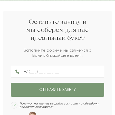
Руслан
Р
2022-01-12
изысканного презента.
Дарите своим близким любовь вместе с Pro-buket.
Сабаз
С
2021-11-24
Оставьте заявку и
мы соберем для вас
идеальный букет
Павлина
П
2021-11-07
Заполните форму и мы свяжемся с
Вами в ближайшее время.
Каджимурат
К
2021-07-10
Ахмет
А
2021-06-08
ОТПРАВИТЬ ЗАЯВКУ
Накып
Н
2020-12-30
Нажимая на кнопку, вы даёте согласие на обработку
персональных данных
Амира
А
2020-12-27