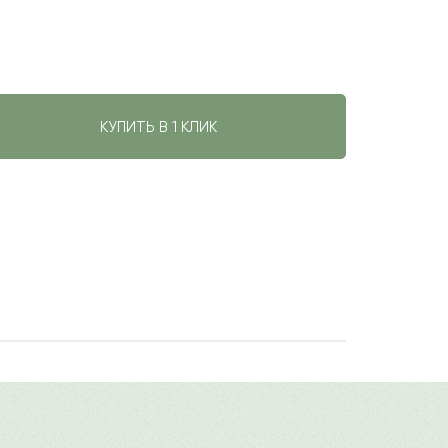
КУПИТЬ В 1 КЛИК
иция подходит для поздравления
авить свой отзыв
 он обозначает уважение и признание