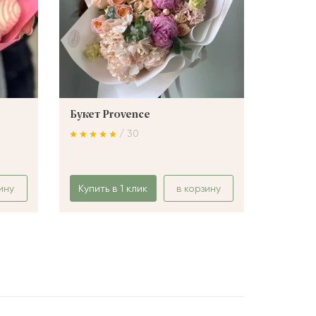
Букет Provence
Букет 
/ 30
ину
Купить в 1 клик
в корзину
Купить