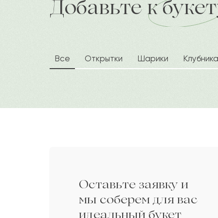
Добавьте к букет
доставка по городу в течение час
заслуг. Изысканные цветы гармонич
Азалия
А
Дарите своим близким любовь вместе 
Сарра
С
Все
Открытки
Шарики
Клубник
Зинаида
З
Ермолай
Е
Елжар
Е
Оставьте заявку и
Оскар
О
мы соберем для вас
идеальный букет