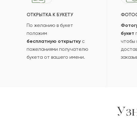
ОТКРЫТКА К БУКЕТУ
ФОТО
По желанию в букет
Фотог
положим
букет
п
бесплатную открытку
с
чтобы 
пожеланиями получателю
достав
букета от вашего имени.
заказы
Уз