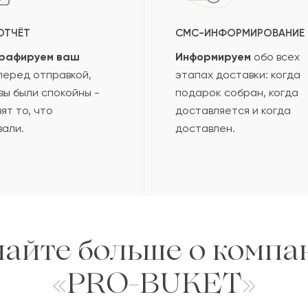
ОТЧЁТ
СМС-ИНФОРМИРОВАНИЕ
рафируем ваш
Информируем
обо всех
еред отправкой,
этапах доставки: когда
вы были спокойны -
подарок собран, когда
ят то, что
доставляется и когда
вали.
доставлен.
найте больше о компа
«PRO-BUKET»