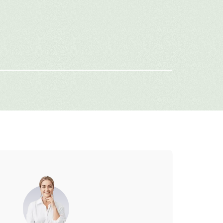
имя
-mail
г: