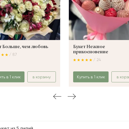
т Больше, чем любовь
Букет Нежное
прикосновение
/ 87
/ 24
ить в 1 клик
в корзину
Купить в 1 клик
в корз
укет из 5 лилий