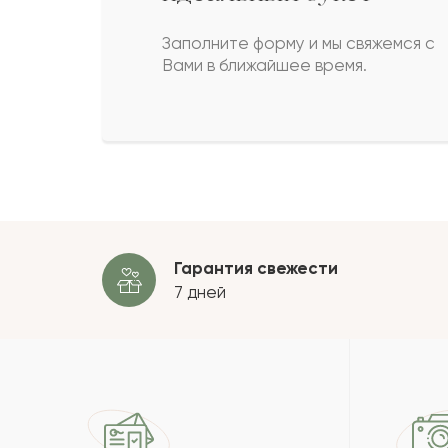
Рема
Р
Заполните форму и мы свяжемся с
Вами в ближайшее время.
Каирбек
К
Мария
М
Пока
Гарантия свежести
7 дней