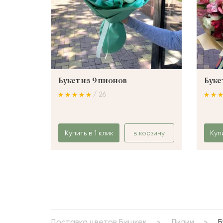
Букет из 9 пионов
Буке
/ 26
Купить в 1 клик
в корзину
Куп
Доставка цветов Бишкек
Лилии
Б