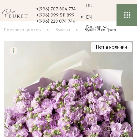
RU
+(996) 707 804 774
+(996) 999 511 899
EN
+(996) 228 074 744
Бишкек
Доставка цветов
Букеты
Букет Эхо Грез
Букет Эхо Грез
Нет в наличии
i