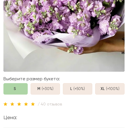
Выберите размер букета:
S
M
(+30%
)
L
(+50%
)
XL
(+100%
)
/ 40 отзывов
Цена: