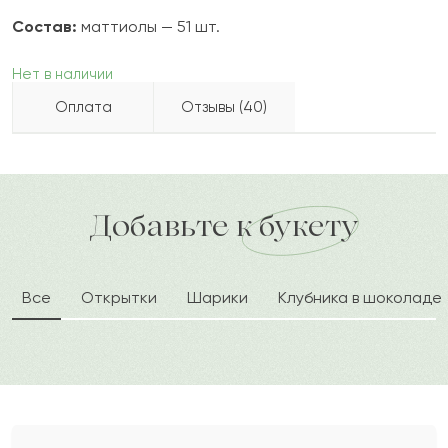
Состав:
маттиолы — 51 шт.
Нет в наличии
Оплата
Отзывы (40)
Азат
А
2024-02-14
Бесплатно доставляем по городу
Как можно оплатить покупку?
доставка по городу в течение часа
Добавьте к букету
Инесса
И
2023-12-26
Все
Открытки
Шарики
Клубника в шоколаде
Жаркин
Ж
2023-12-02
Зиния
З
2023-11-17