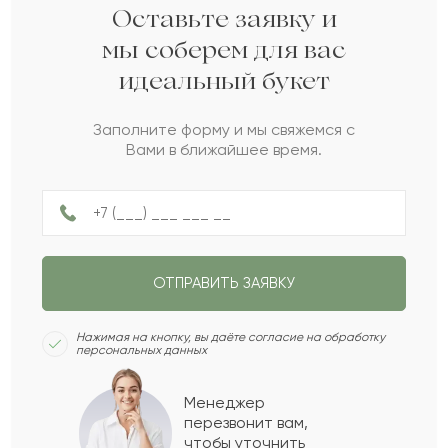
Асмет
А
2023-05-30
Оставьте заявку и
мы соберем для вас
идеальный букет
Велизар
В
2022-11-21
Заполните форму и мы свяжемся с
Вами в ближайшее время.
Анжелика
А
2022-10-29
Ельнара
Е
2022-10-05
ОТПРАВИТЬ ЗАЯВКУ
Исмаил
И
2022-06-08
Нажимая на кнопку, вы даёте согласие на обработку
персональных данных
Беккали
Б
2022-04-11
Менеджер
перезвонит вам,
Показать еще
чтобы уточнить