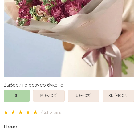
Выберите размер букета:
S
M
(+30%
)
L
(+50%
)
XL
(+100%
)
/ 21 отзыв
Цена: