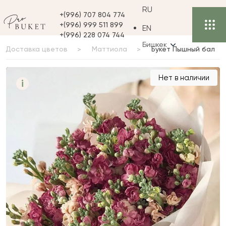
RU
+(996) 707 804 774
+(996) 999 511 899
EN
+(996) 228 074 744
Бишкек
Доставка цветов
Маттиола
Букет Пышный бал
Букет Пышный бал
Нет в наличии
i