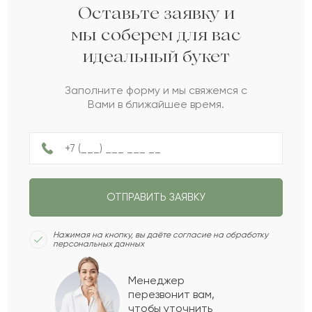
Луиза
Л
2021-09-15
Оставьте заявку и
мы соберем для вас
идеальный букет
Зангар
З
2021-09-09
Заполните форму и мы свяжемся с
Вами в ближайшее время.
Оразгуль
О
2021-04-21
Алико
А
2021-03-16
ОТПРАВИТЬ ЗАЯВКУ
Иоанн
И
2021-01-11
Нажимая на кнопку, вы даёте согласие на обработку
персональных данных
Абиба
А
2020-09-25
Менеджер
перезвонит вам,
Показать еще
чтобы уточнить