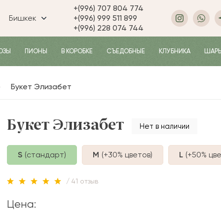
+(996) 707 804 774
Бишкек
+(996) 999 511 899
+(996) 228 074 744
ОЗЫ
ПИОНЫ
В КОРОБКЕ
СЪЕДОБНЫЕ
КЛУБНИКА
ШАР
Букет Элизабет
Букет Элизабет
Нет в наличии
S
(стандарт)
M
(+30%
цветов
)
L
(+50%
цве
/ 41 отзыв
Цена: