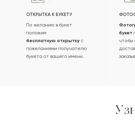
ОТКРЫТКА К БУКЕТУ
ФОТО
По желанию в букет
Фотог
положим
букет
п
бесплатную открытку
с
чтобы 
пожеланиями получателю
достав
букета от вашего имени.
заказы
Уз