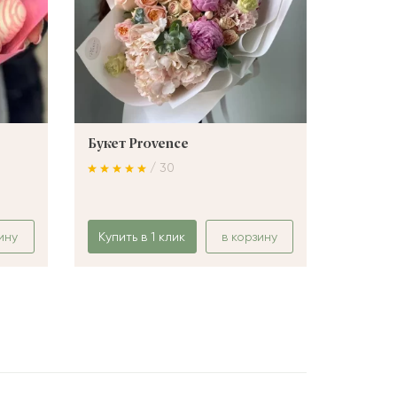
Букет Provence
Букет 
/ 30
ину
Купить в 1 клик
в корзину
Купить