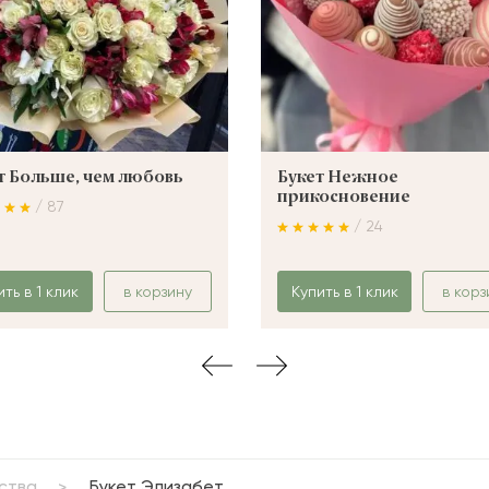
т Больше, чем любовь
Букет Нежное
прикосновение
/ 87
/ 24
ить в 1 клик
в корзину
Купить в 1 клик
в корз
ства
Букет Элизабет