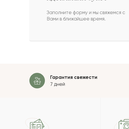
Сапарбек
С
Заполните форму и мы свяжемся с
Вами в ближайшее время.
Зоя
З
Чарльз
Ч
Пока
Гарантия свежести
7 дней