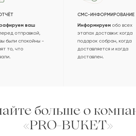
ОТЧЁТ
СМС-ИНФОРМИРОВАНИЕ
рафируем ваш
Информируем
обо всех
еред отправкой,
этапах доставки: когда
вы были спокойны -
подарок собран, когда
ят то, что
доставляется и когда
вали.
доставлен.
найте больше о компа
«PRO-BUKET»