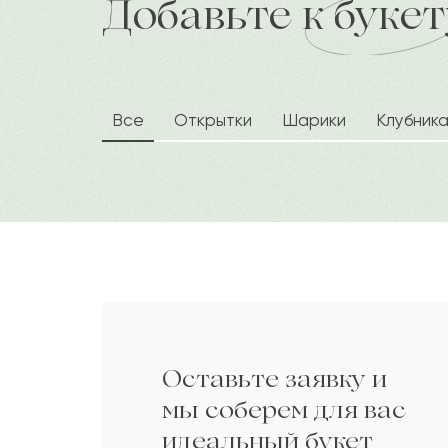
Добавьте к букет
доставка по городу в течение час
Милда
М
Умит
У
Все
Открытки
Шарики
Клубник
Нэнси
Н
Мухтарима
М
Манат
М
Оставьте заявку и
Виолетта
В
мы соберем для вас
идеальный букет