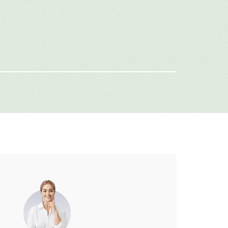
имя
-mail
г: