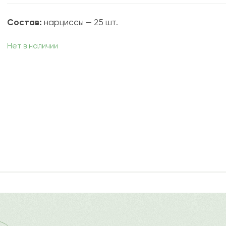
Состав:
нарциссы — 25 шт.
Нет в наличии
2022-09-15
ду
?
Ост