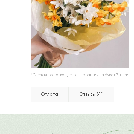
ШАРЫ
* Свежая поставка цветов - гарантия на букет 7 дней!
Оплата
Отзывы (41)
Айару
А
Бесплатно доставляем по горо
Как можно оплатить покупку