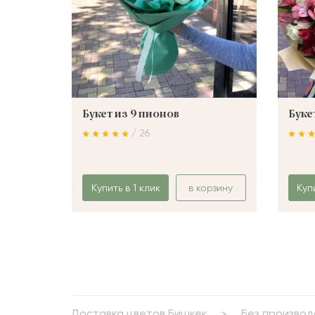
Букет из 9 пионов
Буке
/ 26
Купить в 1 клик
в корзину
Куп
Доставка цветов Бишкек
Без производ