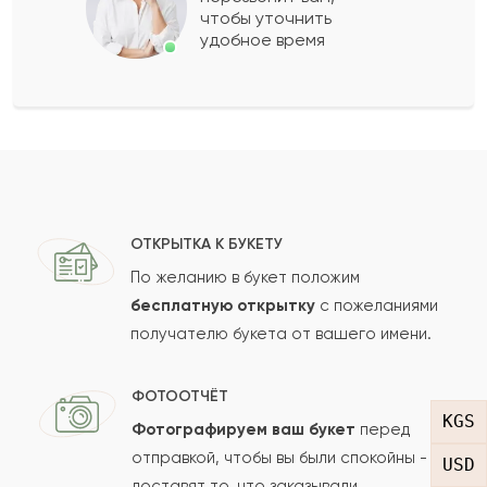
чтобы уточнить
удобное время
Кира
К
2012-06-14
Показать еще
Оставить свой отзыв
ОТКРЫТКА К БУКЕТУ
Ваше имя
По желанию в букет положим
бесплатную открытку
с пожеланиями
получателю букета от вашего имени.
Ваш e-mail
ФОТООТЧЁТ
KGS
Фотографируем ваш букет
перед
отправкой, чтобы вы были спокойны -
Рейтинг:
USD
доставят то, что заказывали.