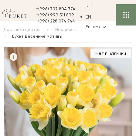
RU
+(996) 707 804 774
+(996) 999 511 899
EN
+(996) 228 074 744
Бишкек
Доставка цветов
Нарциссы
Букет Весенние мотивы
Букет Весенние мотивы
Нет в наличии
i