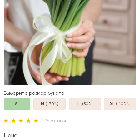
Выберите размер букета:
S
M
(+30%
)
L
(+50%
)
XL
(+100%
)
/ 95 отзывов
Цена: