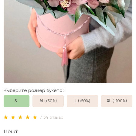
Выберите размер букета:
S
M
(+30%
)
L
(+50%
)
XL
(+100%
)
/ 34 отзыва
Цена: