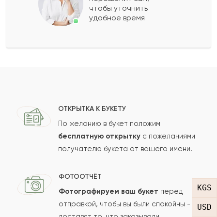
чтобы уточнить
удобное время
Жанбек
Ж
2009-06-27
Айгали
А
2008-04-30
Иса
И
2008-02-06
ОТКРЫТКА К БУКЕТУ
По желанию в букет положим
Рухия
бесплатную открытку
с пожеланиями
Р
2007-01-10
получателю букета от вашего имени.
Показать еще
ФОТООТЧЁТ
KGS
Фотографируем ваш букет
перед
Оставить свой отзыв
отправкой, чтобы вы были спокойны -
USD
доставят то, что заказывали.