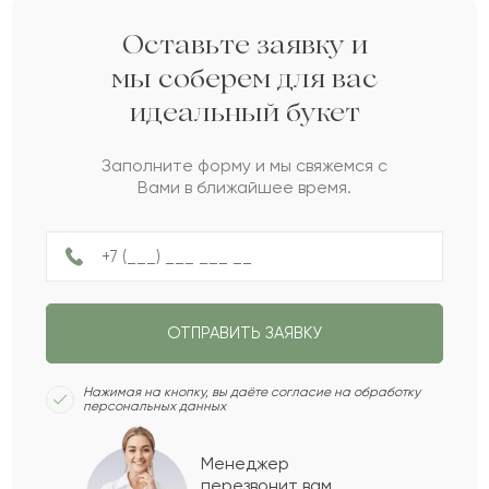
теперь буду знать куда обратиться.
Оставьте заявку и
Советовать знакомым обязательно буду.
мы соберем для вас
идеальный букет
2021-04-14
Ангелина
А
Заполните форму и мы свяжемся с
Вами в ближайшее время.
Букет очень красивый) Сделали всё
максимально оперативно, заказали, оплатили,
через полтора часа букет уже привезли.
Натан
Н
2017-11-15
ОТПРАВИТЬ ЗАЯВКУ
Нажимая на кнопку, вы даёте согласие на обработку
персональных данных
Алипа
А
2014-02-20
Менеджер
перезвонит вам,
Сария
С
2009-07-11