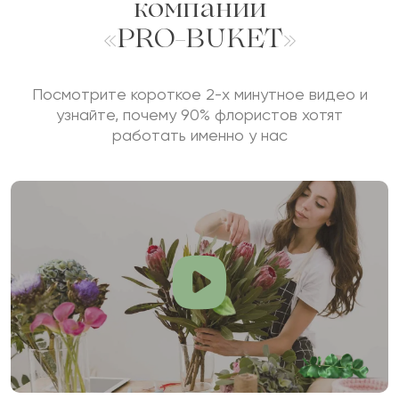
компании
«PRO-BUKET»
Отзыв будет опубликован после проверки.
Проверяем на спам.
Посмотрите короткое 2-х минутное видео и
узнайте, почему 90% флористов хотят
работать именно у нас
ОСТАВИТЬ ОТЗЫВ