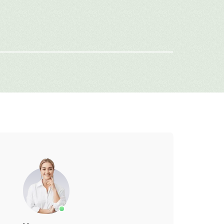
-mail
г: