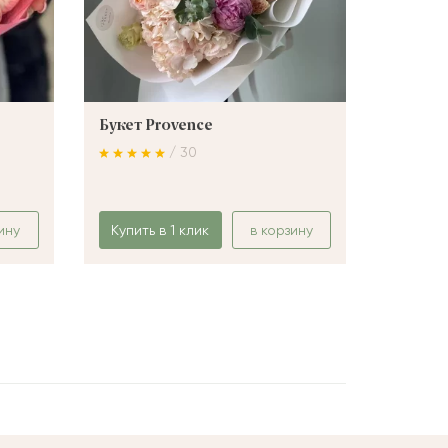
Букет Provence
Букет 
/ 30
ину
Купить в 1 клик
в корзину
Купить