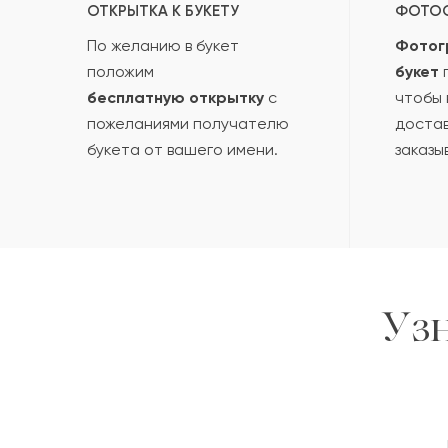
ОТКРЫТКА К БУКЕТУ
ФОТО
По желанию в букет
Фотог
положим
букет
п
бесплатную открытку
с
чтобы 
пожеланиями получателю
достав
букета от вашего имени.
заказы
Уз