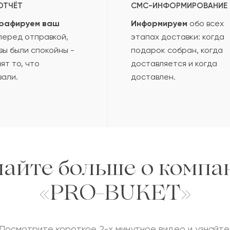
ОТЧЁТ
СМС-ИНФОРМИРОВАНИЕ
рафируем ваш
Информируем
обо всех
еред отправкой,
этапах доставки: когда
вы были спокойны -
подарок собран, когда
ят то, что
доставляется и когда
вали.
доставлен.
найте больше о компа
«PRO-BUKET»
Посмотрите короткое 2-х минутное видео и узнайте