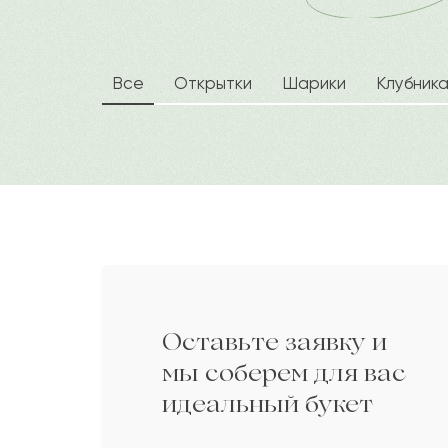
Балмагамбет
Б
Аида
А
Все
Открытки
Шарики
Клубник
Урсула
У
Наджия
Н
Рыскельды
Р
Оставьте заявку и
Элоиза
Э
мы соберем для вас
идеальный букет
Сильва
С