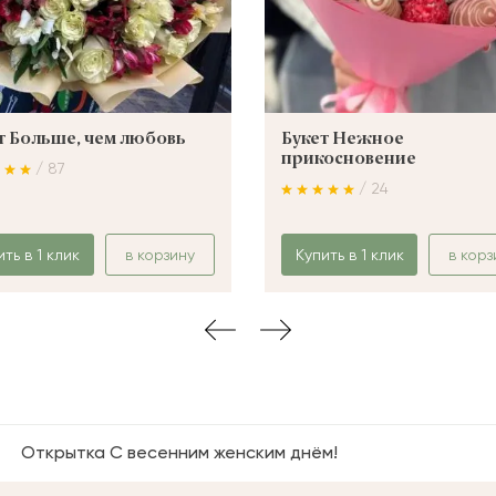
т Больше, чем любовь
Букет Нежное
прикосновение
/ 87
/ 24
ить в 1 клик
в корзину
Купить в 1 клик
в корз
Открытка С весенним женским днём!