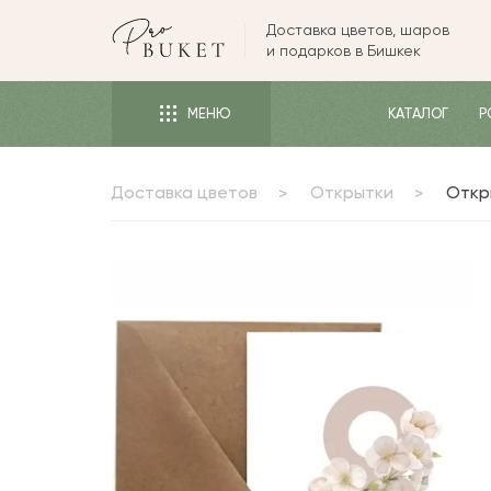
Доставка цветов, шаров
ЦВЕТЫ
и подарков в Бишкек
РОЗЫ
МЕНЮ
КАТАЛОГ
Р
ПИОНЫ
ТЮЛЬПАНЫ
Доставка цветов
Открытки
Откр
БУКЕТЫ
КОМУ
ПОВОД
ФОРМА И УПАКОВКА
СЪЕДОБНЫЕ БУКЕТЫ
КОМНАТНЫЕ ЦВЕТЫ
ПОДАРКИ