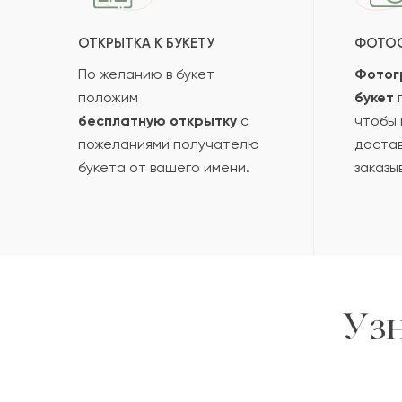
ОТКРЫТКА К БУКЕТУ
ФОТО
По желанию в букет
Фотог
положим
букет
п
бесплатную открытку
с
чтобы 
пожеланиями получателю
достав
букета от вашего имени.
заказы
Уз