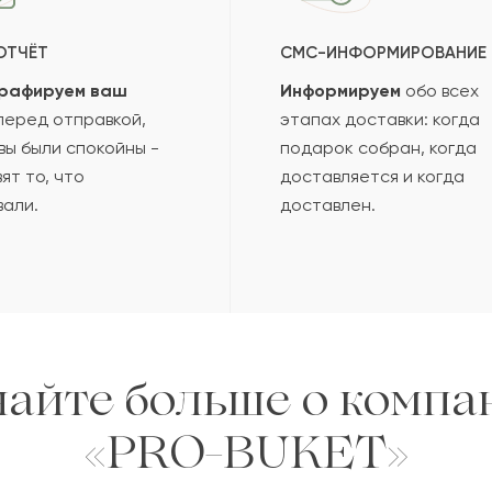
ОТЧЁТ
СМС-ИНФОРМИРОВАНИЕ
рафируем ваш
Информируем
обо всех
еред отправкой,
этапах доставки: когда
вы были спокойны -
подарок собран, когда
ят то, что
доставляется и когда
вали.
доставлен.
найте больше о компа
«PRO-BUKET»