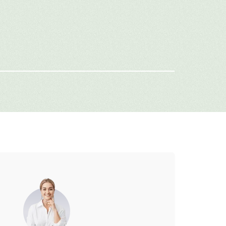
го в жизни.
имя
-mail
г: