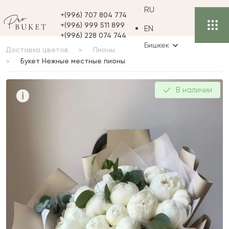
RU
+(996) 707 804 774
+(996) 999 511 899
EN
+(996) 228 074 744
Бишкек
Доставка цветов
Пионы
Букет Нежные местные пионы
Букет Нежные местные
В наличии
i
пионы