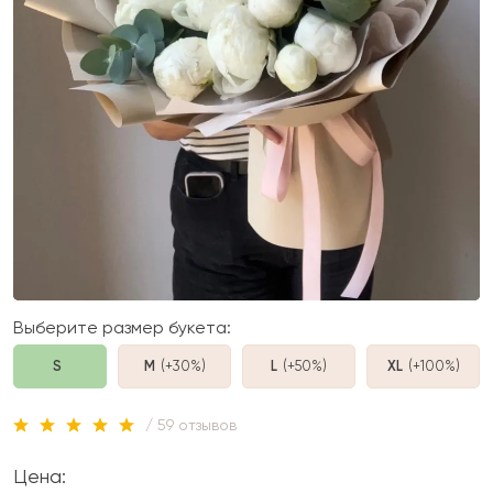
Выберите размер букета:
S
M
(+30%
)
L
(+50%
)
XL
(+100%
)
/ 59 отзывов
Цена: