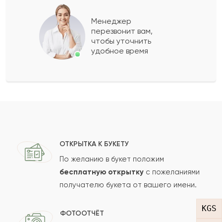
Ахмет
А
2023-05-01
Менеджер
перезвонит вам,
Показать еще
чтобы уточнить
удобное время
Оставить свой отзыв
Ваше имя
Ваш e-mail
ОТКРЫТКА К БУКЕТУ
По желанию в букет положим
бесплатную открытку
с пожеланиями
получателю букета от вашего имени.
Рейтинг:
KGS
Отзыв
ФОТООТЧЁТ