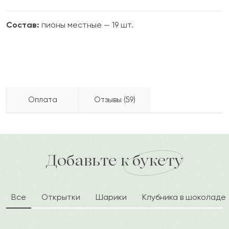
Состав:
пионы местные — 19 шт.
Оплата
Отзывы (59)
Халила
Х
2024-05-12
Бесплатно доставляем по городу
Как можно оплатить покупку?
доставка по городу в течение часа
Добавьте к букету
Наргиза
Н
2024-01-18
Все
Открытки
Шарики
Клубника в шоколаде
Ванда
В
2024-01-10