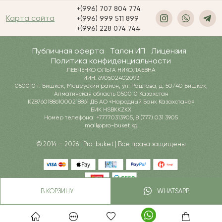
+(996) 707 804 774
Карта сайта
+(996) 999 511 899
+(996) 228 074 744
Публичная оферта
Талон ИП
Лицензия
Политика конфиденциальности
ЛЕВЧЕНКО ОЛЬГА НИКОЛАЕВНА
ИИН: 690502402093
050010 г. Бишкек, Медеуский район, ул. Радлова, д. 50/40 Бишкек,
Алматинская область 050010 Казахстан
KZ876018861000218861 ДБ АО «Народный Банк Казахстана»
БИК HSBKKZKX
Номер телефона: +77770313905, 8 (777) 031 3905
mail@pro-buket.kg
© 2014 — 2026 | Pro-buket | Все права защищены
В КОРЗИНУ
WHATSAPP