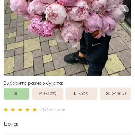
Выберите размер букета:
S
M
(+30%
)
L
(+50%
)
XL
(+100%
)
/ 89 отзывов
Цена: