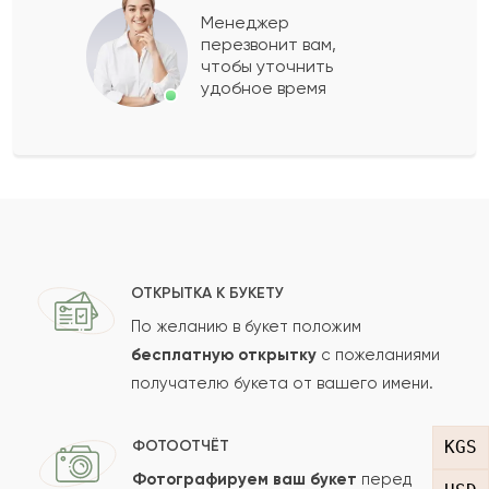
Менеджер
перезвонит вам,
Показать еще
чтобы уточнить
удобное время
Оставить свой отзыв
Ваше имя
Ваш e-mail
ОТКРЫТКА К БУКЕТУ
По желанию в букет положим
бесплатную открытку
с пожеланиями
получателю букета от вашего имени.
Рейтинг:
Отзыв
KGS
ФОТООТЧЁТ
Фотографируем ваш букет
перед