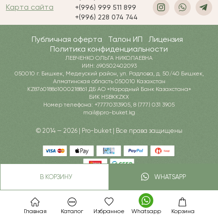
Карта сайта
+(996) 999 511 899
+(996) 228 074 744
Публичная оферта
Талон ИП
Лицензия
Политика конфиденциальности
ЛЕВЧЕНКО ОЛЬГА НИКОЛАЕВНА
ИИН: 690502402093
050010 г. Бишкек, Медеуский район, ул. Радлова, д. 50/40 Бишкек,
Алматинская область 050010 Казахстан
KZ876018861000218861 ДБ АО «Народный Банк Казахстана»
БИК HSBKKZKX
Номер телефона: +77770313905, 8 (777) 031 3905
mail@pro-buket.kg
© 2014 — 2026 | Pro-buket | Все права защищены
В КОРЗИНУ
WHATSAPP
Главная
Каталог
Избранное
Whatsapp
Корзина