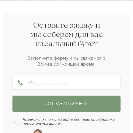
Дарите своим близким любовь вместе с Pro-buket.
Тана
Т
2022-09-12
Каламкас
К
2022-07-26
Оставьте заявку и
мы соберем для вас
идеальный букет
Дария
Д
2022-06-07
Заполните форму и мы свяжемся с
Вами в ближайшее время.
Бекназар
Б
2022-05-27
Абылай
А
2022-04-19
ОТПРАВИТЬ ЗАЯВКУ
Алия
А
2022-04-18
Нажимая на кнопку, вы даёте согласие на обработку
персональных данных
Елмурат
Е
2022-03-31