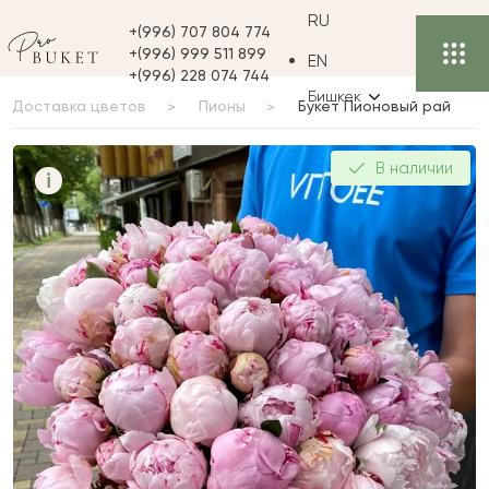
RU
+(996) 707 804 774
+(996) 999 511 899
EN
+(996) 228 074 744
Бишкек
Доставка цветов
Пионы
Букет Пионовый рай
Букет Пионовый рай
В наличии
i